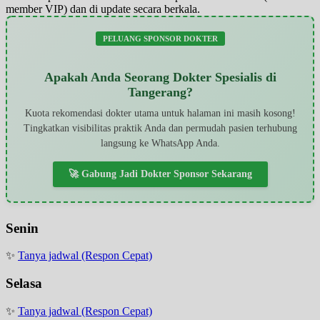
member VIP) dan di update secara berkala.
PELUANG SPONSOR DOKTER
Apakah Anda Seorang Dokter Spesialis di
Tangerang?
Kuota rekomendasi dokter utama untuk halaman ini masih kosong!
Tingkatkan visibilitas praktik Anda dan permudah pasien terhubung
langsung ke WhatsApp Anda.
🚀 Gabung Jadi Dokter Sponsor Sekarang
Senin
✨
Tanya jadwal (Respon Cepat)
Selasa
✨
Tanya jadwal (Respon Cepat)