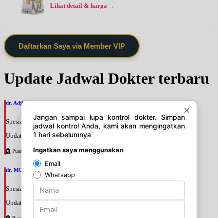
Lihat detail & harga →
Daftarkan Saya via Member VIP
Update Jadwal Dokter terbaru
dr. Adji Suprajitno, SpPD
Spesialis: Penyakit Dalam
Update terakhir: 2026-08-07 20:37:59
Pusat Pertamina
dr. MOCHAMAD PASHA, SpPD
Spesialis: Penyakit Dalam
Update terakhir: 2026-08-07 20:35:45
Pusat Pertamina