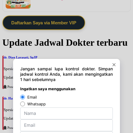
Daftarkan Saya via Member VIP
Update Jadwal Dokter terbaru
dr. Dian Larasati, SpJP
Spesialis: Jantung
Update terakhir: 2026-08-07 12:58:55
Pusat Pertamina
dr. Hary Sakti Mulyawan, SpJP
Spesialis: Jantung
Update terakhir: 2026-08-07 12:42:07
Pusat Pertamina