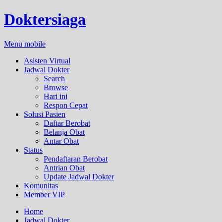
Doktersiaga
Menu mobile
Asisten Virtual
Jadwal Dokter
Search
Browse
Hari ini
Respon Cepat
Solusi Pasien
Daftar Berobat
Belanja Obat
Antar Obat
Status
Pendaftaran Berobat
Antrian Obat
Update Jadwal Dokter
Komunitas
Member VIP
Home
Jadwal Dokter