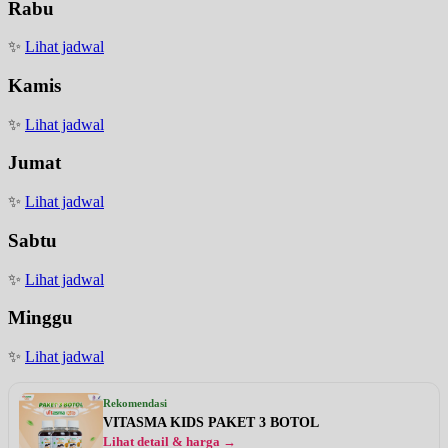
Rabu
✨
Lihat jadwal
Kamis
✨
Lihat jadwal
Jumat
✨
Lihat jadwal
Sabtu
✨
Lihat jadwal
Minggu
✨
Lihat jadwal
Rekomendasi
VITASMA KIDS PAKET 3 BOTOL
Lihat detail & harga →