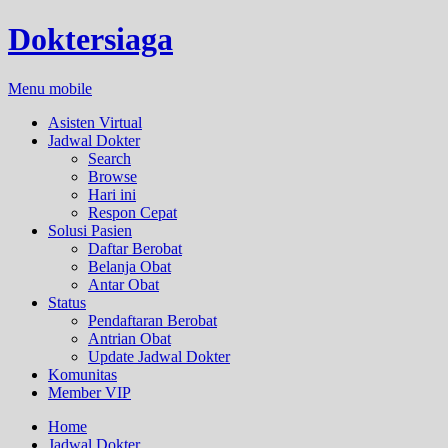
Doktersiaga
Menu mobile
Asisten Virtual
Jadwal Dokter
Search
Browse
Hari ini
Respon Cepat
Solusi Pasien
Daftar Berobat
Belanja Obat
Antar Obat
Status
Pendaftaran Berobat
Antrian Obat
Update Jadwal Dokter
Komunitas
Member VIP
Home
Jadwal Dokter