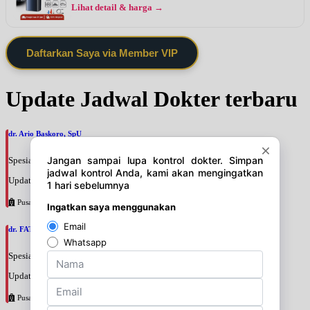
Lihat detail & harga →
Daftarkan Saya via Member VIP
Update Jadwal Dokter terbaru
dr. Ario Baskoro, SpU
Spesialis: Bedah Urologi
Update terakhir: 2026-08-06 18:46:06
Pusat Pertamina
dr. FATAN ABSHARI, SpU
Spesialis: Bedah Urologi
Update terakhir: 2026-08-06 18:42:13
Pusat Pertamina