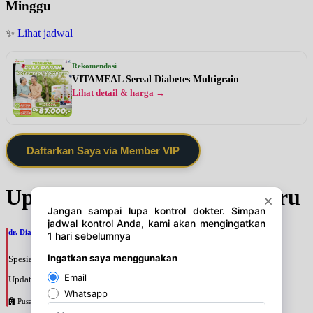
Minggu
✨
Lihat jadwal
Rekomendasi
VITAMEAL Sereal Diabetes Multigrain
Lihat detail & harga →
Daftarkan Saya via Member VIP
Update Jadwal Dokter terbaru
dr. Dian Larasati, SpJP
Spesialis: Jantung
Update terakhir: 2026-08-07 12:58:55
Pusat Pertamina