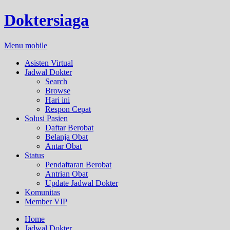
Doktersiaga
Menu mobile
Asisten Virtual
Jadwal Dokter
Search
Browse
Hari ini
Respon Cepat
Solusi Pasien
Daftar Berobat
Belanja Obat
Antar Obat
Status
Pendaftaran Berobat
Antrian Obat
Update Jadwal Dokter
Komunitas
Member VIP
Home
Jadwal Dokter