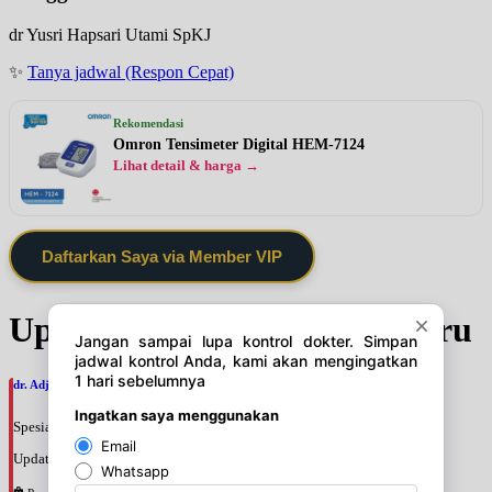
dr Yusri Hapsari Utami SpKJ
✨
Tanya jadwal (Respon Cepat)
Rekomendasi
Omron Tensimeter Digital HEM-7124
Lihat detail & harga →
Daftarkan Saya via Member VIP
Update Jadwal Dokter terbaru
dr. Adji Suprajitno, SpPD
Spesialis: Penyakit Dalam
Update terakhir: 2026-08-07 20:37:59