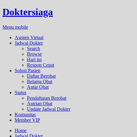
Doktersiaga
Menu mobile
Asisten Virtual
Jadwal Dokter
Search
Browse
Hari ini
Respon Cepat
Solusi Pasien
Daftar Berobat
Belanja Obat
Antar Obat
Status
Pendaftaran Berobat
Antrian Obat
Update Jadwal Dokter
Komunitas
Member VIP
Home
Jadwal Dokter