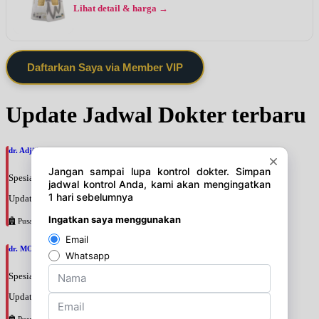
Lihat detail & harga →
Daftarkan Saya via Member VIP
Update Jadwal Dokter terbaru
dr. Adji Suprajitno, SpPD
Spesialis: Penyakit Dalam
Update terakhir: 2026-08-07 20:37:59
Pusat Pertamina
dr. MOCHAMAD PASHA, SpPD
Spesialis: Penyakit Dalam
Update terakhir: 2026-08-07 20:35:45
Pusat Pertamina