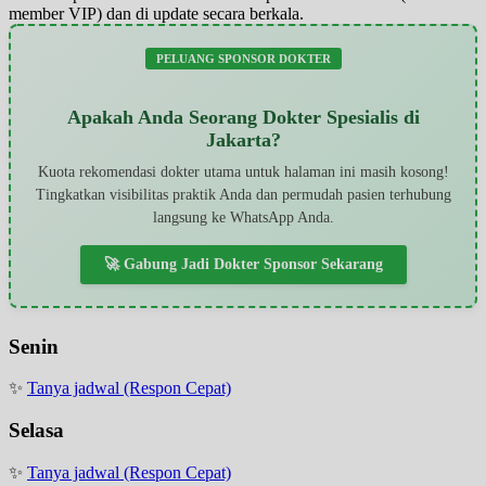
member VIP) dan di update secara berkala.
PELUANG SPONSOR DOKTER
Apakah Anda Seorang Dokter Spesialis di
Jakarta?
Kuota rekomendasi dokter utama untuk halaman ini masih kosong!
Tingkatkan visibilitas praktik Anda dan permudah pasien terhubung
langsung ke WhatsApp Anda.
🚀 Gabung Jadi Dokter Sponsor Sekarang
Senin
✨
Tanya jadwal (Respon Cepat)
Selasa
✨
Tanya jadwal (Respon Cepat)