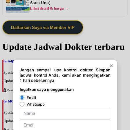
Asam Urat)
Lihat detail & harga →
Daftarkan Saya via Member VIP
Update Jadwal Dokter terbaru
dr. Adji Suprajitno, SpPD
Spesialis: Penyakit Dalam
Update terakhir: 2026-08-07 20:37:59
Pusat Pertamina
dr. MOCHAMAD PASHA, SpPD
Spesialis: Penyakit Dalam
Update terakhir: 2026-08-07 20:35:45
Pusat Pertamina