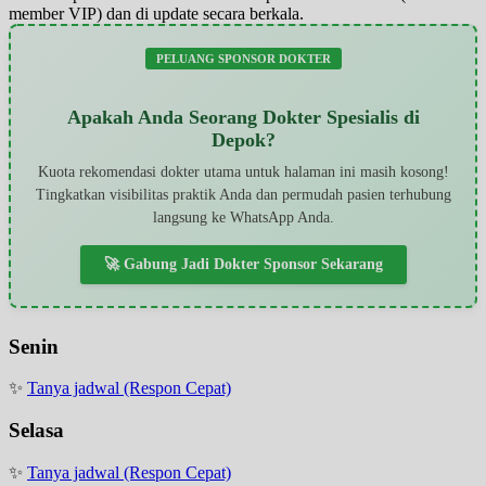
member VIP) dan di update secara berkala.
PELUANG SPONSOR DOKTER
Apakah Anda Seorang Dokter Spesialis di
Depok?
Kuota rekomendasi dokter utama untuk halaman ini masih kosong!
Tingkatkan visibilitas praktik Anda dan permudah pasien terhubung
langsung ke WhatsApp Anda.
🚀 Gabung Jadi Dokter Sponsor Sekarang
Senin
✨
Tanya jadwal (Respon Cepat)
Selasa
✨
Tanya jadwal (Respon Cepat)