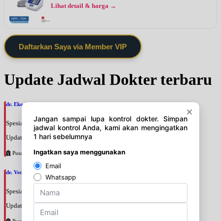
Lihat detail & harga →
Daftarkan Saya via Member VIP
Update Jadwal Dokter terbaru
dr. Eko Hadi Waluyojati, SpM
Spesialis: Mata
Update terakhir: 2026-08-07 18:58:10
Pusat Pertamina
dr. Veda Charissa Nilampaka Parama Putri, SpM
Spesialis: Mata
Update terakhir: 2026-08-07 18:53:32
Pusat Pertamina