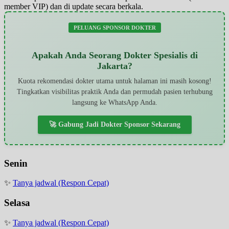
member VIP) dan di update secara berkala.
PELUANG SPONSOR DOKTER
Apakah Anda Seorang Dokter Spesialis di
Jakarta?
Kuota rekomendasi dokter utama untuk halaman ini masih kosong!
Tingkatkan visibilitas praktik Anda dan permudah pasien terhubung
langsung ke WhatsApp Anda.
🚀 Gabung Jadi Dokter Sponsor Sekarang
Senin
✨
Tanya jadwal (Respon Cepat)
Selasa
✨
Tanya jadwal (Respon Cepat)