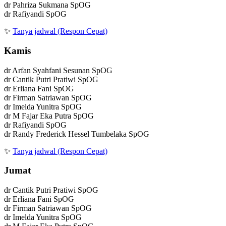
dr Pahriza Sukmana SpOG
dr Rafiyandi SpOG
✨
Tanya jadwal (Respon Cepat)
Kamis
dr Arfan Syahfani Sesunan SpOG
dr Cantik Putri Pratiwi SpOG
dr Erliana Fani SpOG
dr Firman Satriawan SpOG
dr Imelda Yunitra SpOG
dr M Fajar Eka Putra SpOG
dr Rafiyandi SpOG
dr Randy Frederick Hessel Tumbelaka SpOG
✨
Tanya jadwal (Respon Cepat)
Jumat
dr Cantik Putri Pratiwi SpOG
dr Erliana Fani SpOG
dr Firman Satriawan SpOG
dr Imelda Yunitra SpOG