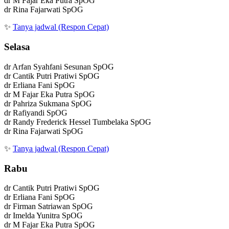
dr M Fajar Eka Putra SpOG
dr Rina Fajarwati SpOG
✨
Tanya jadwal (Respon Cepat)
Selasa
dr Arfan Syahfani Sesunan SpOG
dr Cantik Putri Pratiwi SpOG
dr Erliana Fani SpOG
dr M Fajar Eka Putra SpOG
dr Pahriza Sukmana SpOG
dr Rafiyandi SpOG
dr Randy Frederick Hessel Tumbelaka SpOG
dr Rina Fajarwati SpOG
✨
Tanya jadwal (Respon Cepat)
Rabu
dr Cantik Putri Pratiwi SpOG
dr Erliana Fani SpOG
dr Firman Satriawan SpOG
dr Imelda Yunitra SpOG
dr M Fajar Eka Putra SpOG