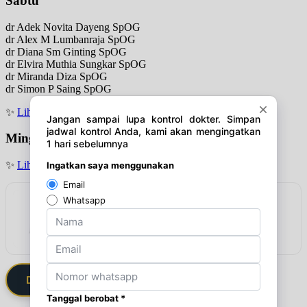
Sabtu
dr Adek Novita Dayeng SpOG
dr Alex M Lumbanraja SpOG
dr Diana Sm Ginting SpOG
dr Elvira Muthia Sungkar SpOG
dr Miranda Diza SpOG
dr Simon P Saing SpOG
✨
Lihat jadwal
Minggu
✨
Lihat jadwal
Rekomendasi
Lindungi harta anda dari inflasi
Lihat detail & harga →
Daftarkan Saya via Member VIP