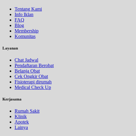
Tentang Kami
Info Iklan
FAQ
Blog
Membership
Komunitas
Layanan
Chat Jadwal
Pendaftaran Berobat
Belanja Obat
Cek Ongkir Obat
Fisioterapi dirumah
Medical Check Up
Kerjasama
Rumah Sakit
Klinik
Apotek
Lainya