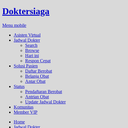
Doktersiaga
Menu mobile
Asisten Virtual
Jadwal Dokter
Search
Browse
Hari ini
Respon Cepat
Solusi Pasien
Daftar Berobat
Belanja Obat
Antar Obat
Status
Pendaftaran Berobat
Antrian Obat
Update Jadwal Dokter
Komunitas
Member VIP
Home
Jadwal Dokter