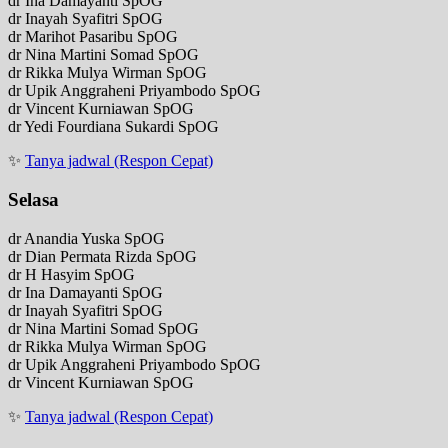
dr Ina Damayanti SpOG
dr Inayah Syafitri SpOG
dr Marihot Pasaribu SpOG
dr Nina Martini Somad SpOG
dr Rikka Mulya Wirman SpOG
dr Upik Anggraheni Priyambodo SpOG
dr Vincent Kurniawan SpOG
dr Yedi Fourdiana Sukardi SpOG
✨
Tanya jadwal (Respon Cepat)
Selasa
dr Anandia Yuska SpOG
dr Dian Permata Rizda SpOG
dr H Hasyim SpOG
dr Ina Damayanti SpOG
dr Inayah Syafitri SpOG
dr Nina Martini Somad SpOG
dr Rikka Mulya Wirman SpOG
dr Upik Anggraheni Priyambodo SpOG
dr Vincent Kurniawan SpOG
✨
Tanya jadwal (Respon Cepat)