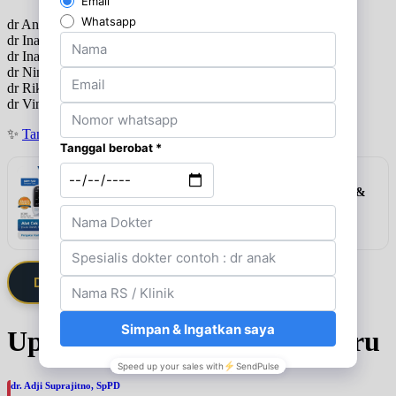
dr Anandia Yuska SpOG
dr Ina Damayanti SpOG
dr Inayah Syafitri SpOG
dr Nina Martini Somad SpOG
dr Rikka Mulya Wirman SpOG
dr Vincent Kurniawan SpOG
✨
Tanya jadwal (Respon Cepat)
Rekomendasi
Alat Cek 3in1 Elvasense (Gula Darah, Kolesterol &
Asam Urat)
Lihat detail & harga →
Daftarkan Saya via Member VIP
Update Jadwal Dokter terbaru
dr. Adji Suprajitno, SpPD