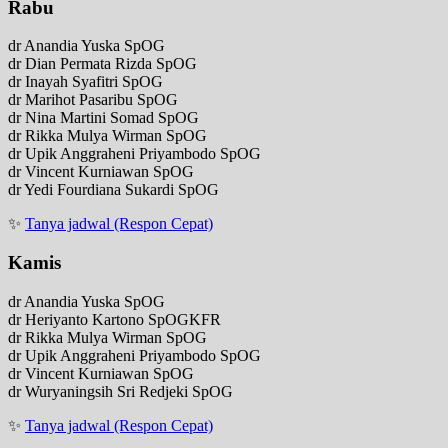
Rabu
dr Anandia Yuska SpOG
dr Dian Permata Rizda SpOG
dr Inayah Syafitri SpOG
dr Marihot Pasaribu SpOG
dr Nina Martini Somad SpOG
dr Rikka Mulya Wirman SpOG
dr Upik Anggraheni Priyambodo SpOG
dr Vincent Kurniawan SpOG
dr Yedi Fourdiana Sukardi SpOG
✨
Tanya jadwal (Respon Cepat)
Kamis
dr Anandia Yuska SpOG
dr Heriyanto Kartono SpOGKFR
dr Rikka Mulya Wirman SpOG
dr Upik Anggraheni Priyambodo SpOG
dr Vincent Kurniawan SpOG
dr Wuryaningsih Sri Redjeki SpOG
✨
Tanya jadwal (Respon Cepat)