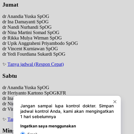
Jumat
dr Anandia Yuska SpOG
dr Ina Damayanti SpOG
dr Nandi Nurhandi SpOG
dr Nina Martini Somad SpOG
dr Rikka Mulya Wirman SpOG
dr Upik Anggraheni Priyambodo SpOG
dr Vincent Kurniawan SpOG
dr Yedi Fourdiana Sukardi SpOG
✨
Tanya jadwal (Respon Cepat)
Sabtu
dr Anandia Yuska SpOG
dr Heriyanto Kartono SpOGKFR
dr Inayah Syafitri SpOG
dr Nina Martini Somad SpOG
dr Vincent Kurniawan SpOG
✨
Tanya jadwal (Respon Cepat)
Minggu