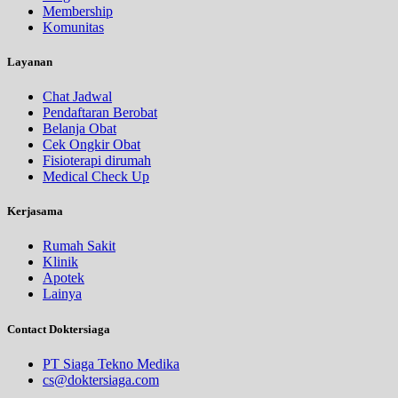
Membership
Komunitas
Layanan
Chat Jadwal
Pendaftaran Berobat
Belanja Obat
Cek Ongkir Obat
Fisioterapi dirumah
Medical Check Up
Kerjasama
Rumah Sakit
Klinik
Apotek
Lainya
Contact Doktersiaga
PT Siaga Tekno Medika
cs@doktersiaga.com