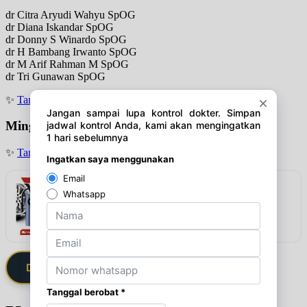
dr Citra Aryudi Wahyu SpOG
dr Diana Iskandar SpOG
dr Donny S Winardo SpOG
dr H Bambang Irwanto SpOG
dr M Arif Rahman M SpOG
dr Tri Gunawan SpOG
✨
Tanya jadwal (Respon Cepat)
Minggu
✨
Tanya jadwal (Respon Cepat)
Rekomendasi
SOLUSI DARURAT PENGISIAN ANGIN DI
JALAN!
Lihat detail & harga →
Daftarkan Saya via Member VIP