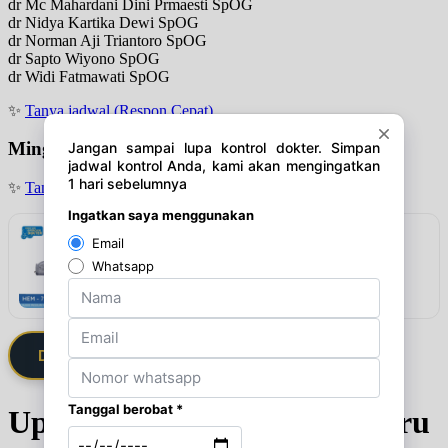
dr Mc Mahardani Dini Prmaesti SpOG
dr Nidya Kartika Dewi SpOG
dr Norman Aji Triantoro SpOG
dr Sapto Wiyono SpOG
dr Widi Fatmawati SpOG
✨
Tanya jadwal (Respon Cepat)
Minggu
✨
Tanya jadwal (Respon Cepat)
Rekomendasi
Omron Tensimeter Digital HEM-7124
Lihat detail & harga →
Daftarkan Saya via Member VIP
Update Jadwal Dokter terbaru