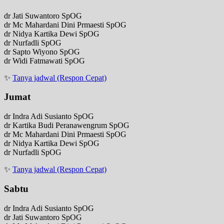
dr Jati Suwantoro SpOG
dr Mc Mahardani Dini Prmaesti SpOG
dr Nidya Kartika Dewi SpOG
dr Nurfadli SpOG
dr Sapto Wiyono SpOG
dr Widi Fatmawati SpOG
✨
Tanya jadwal (Respon Cepat)
Jumat
dr Indra Adi Susianto SpOG
dr Kartika Budi Peranawengrum SpOG
dr Mc Mahardani Dini Prmaesti SpOG
dr Nidya Kartika Dewi SpOG
dr Nurfadli SpOG
✨
Tanya jadwal (Respon Cepat)
Sabtu
dr Indra Adi Susianto SpOG
dr Jati Suwantoro SpOG