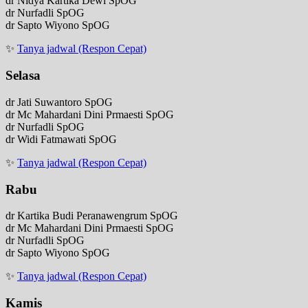
dr Nidya Kartika Dewi SpOG
dr Nurfadli SpOG
dr Sapto Wiyono SpOG
✨
Tanya jadwal (Respon Cepat)
Selasa
dr Jati Suwantoro SpOG
dr Mc Mahardani Dini Prmaesti SpOG
dr Nurfadli SpOG
dr Widi Fatmawati SpOG
✨
Tanya jadwal (Respon Cepat)
Rabu
dr Kartika Budi Peranawengrum SpOG
dr Mc Mahardani Dini Prmaesti SpOG
dr Nurfadli SpOG
dr Sapto Wiyono SpOG
✨
Tanya jadwal (Respon Cepat)
Kamis