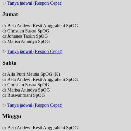
✨
Tanya jadwal (Respon Cepat)
Jumat
dr Beta Andewi Resti Anggraheni SpOG
dr Christian Sastra SpOG
dr Johanes Taolin SpOG
dr Marisa Anindya SpOG
✨
Tanya jadwal (Respon Cepat)
Sabtu
dr Alfa Putri Meutia SpOG (K)
dr Beta Andewi Resti Anggraheni SpOG
dr Christian Sastra SpOG
dr Marisa Anindya SpOG
dr Ruswantriani SpOG
✨
Tanya jadwal (Respon Cepat)
Minggu
dr Beta Andewi Resti Anggraheni SpOG