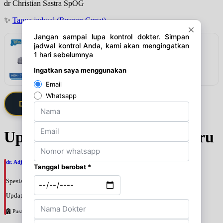
dr Christian Sastra SpOG
✨
Tanya jadwal (Respon Cepat)
Rekomendasi
Omron Tensimeter Digital HEM-7124
Lihat detail & harga →
Daftarkan Saya via Member VIP
Update Jadwal Dokter terbaru
dr. Adji Suprajitno, SpPD
Spesialis: Penyakit Dalam
Update terakhir: 2026-08-07 20:37:59
Pusat Pertamina