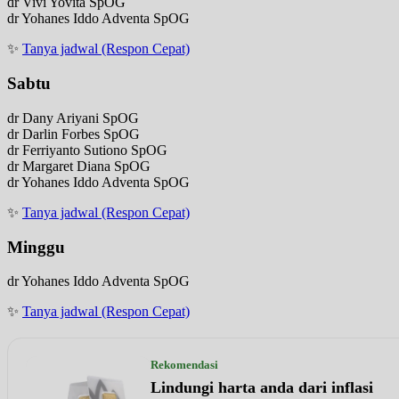
dr Vivi Yovita SpOG
dr Yohanes Iddo Adventa SpOG
✨
Tanya jadwal (Respon Cepat)
Sabtu
dr Dany Ariyani SpOG
dr Darlin Forbes SpOG
dr Ferriyanto Sutiono SpOG
dr Margaret Diana SpOG
dr Yohanes Iddo Adventa SpOG
✨
Tanya jadwal (Respon Cepat)
Minggu
dr Yohanes Iddo Adventa SpOG
✨
Tanya jadwal (Respon Cepat)
Rekomendasi
Lindungi harta anda dari inflasi