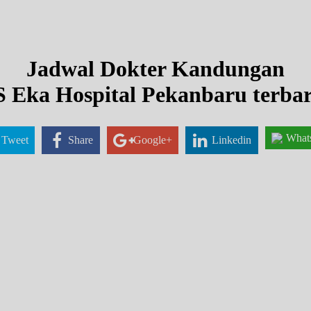
Jadwal Dokter Kandungan
 Eka Hospital Pekanbaru terba
What
Tweet
Share
Google+
Linkedin