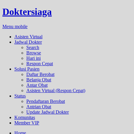
Doktersiaga
Menu mobile
Asisten Virtual
Jadwal Dokter
Search
Browse
Hari ini
Respon Cepat
Solusi Pasien
Daftar Berobat
Belanja Obat
Antar Obat
Asisten Virtual (Respon Cepat)
Status
Pendaftaran Berobat
Antrian Obat
Update Jadwal Dokter
Komunitas
Member VIP
Home