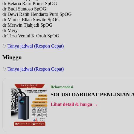
dr Betaria Ratri Prima SpOG
dr Budi Santoso SpOG
dr Dewi Ratih Hendarto Putri SpOG
dr Marcel Elian Suwito SpOG
dr Merwin Tjahjadi SpOG
dr Mery
dr Tirsa Verani K Oroh SpOG
✨
Tanya jadwal (Respon Cepat)
Minggu
✨
Tanya jadwal (Respon Cepat)
Rekomendasi
SOLUSI DARURAT PENGISIAN A
Lihat detail & harga →