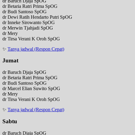
dr Baruch Djaja SpOG
dr Betaria Ratri Prima SpOG
dr Budi Santoso SpOG
dr Dewi Ratih Hendarto Putri SpOG
dr Inneke Sirowanto SpOG
dr Merwin Tjahjadi SpOG
dr Mery
dr Tirsa Verani K Oroh SpOG
✨
Tanya jadwal (Respon Cepat)
Jumat
dr Baruch Djaja SpOG
dr Betaria Ratri Prima SpOG
dr Budi Santoso SpOG
dr Marcel Elian Suwito SpOG
dr Mery
dr Tirsa Verani K Oroh SpOG
✨
Tanya jadwal (Respon Cepat)
Sabtu
dr Baruch Djaja SpOG