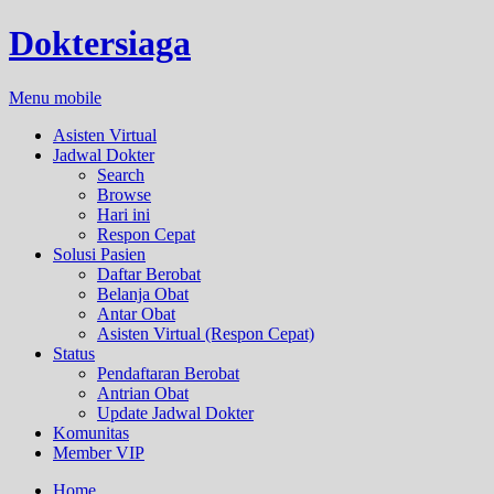
Doktersiaga
Menu mobile
Asisten Virtual
Jadwal Dokter
Search
Browse
Hari ini
Respon Cepat
Solusi Pasien
Daftar Berobat
Belanja Obat
Antar Obat
Asisten Virtual (Respon Cepat)
Status
Pendaftaran Berobat
Antrian Obat
Update Jadwal Dokter
Komunitas
Member VIP
Home