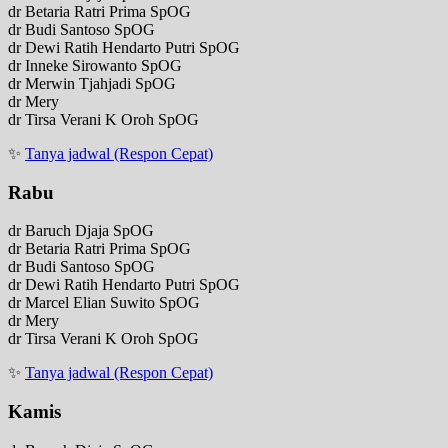
dr Betaria Ratri Prima SpOG
dr Budi Santoso SpOG
dr Dewi Ratih Hendarto Putri SpOG
dr Inneke Sirowanto SpOG
dr Merwin Tjahjadi SpOG
dr Mery
dr Tirsa Verani K Oroh SpOG
✨
Tanya jadwal (Respon Cepat)
Rabu
dr Baruch Djaja SpOG
dr Betaria Ratri Prima SpOG
dr Budi Santoso SpOG
dr Dewi Ratih Hendarto Putri SpOG
dr Marcel Elian Suwito SpOG
dr Mery
dr Tirsa Verani K Oroh SpOG
✨
Tanya jadwal (Respon Cepat)
Kamis