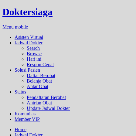
Doktersiaga
Menu mobile
Asisten Virtual
Jadwal Dokter
Search
Browse
Hari ini
Respon Cepat
Solusi Pasien
Daftar Berobat
Belanja Obat
Antar Obat
Status
Pendaftaran Berobat
Antrian Obat
Update Jadwal Dokter
Komunitas
Member VIP
Home
Jadwal Dokter