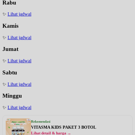
Rabu
✨
Lihat jadwal
Kamis
✨
Lihat jadwal
Jumat
✨
Lihat jadwal
Sabtu
✨
Lihat jadwal
Minggu
✨
Lihat jadwal
Rekomendasi
VITASMA KIDS PAKET 3 BOTOL
Lihat detail & harga →