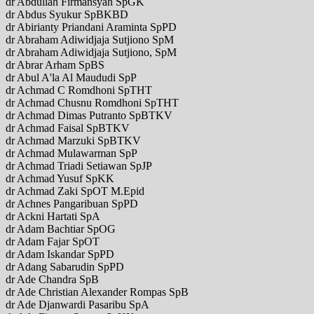
dr Abdullah Firmansyah SpGK
dr Abdus Syukur SpBKBD
dr Abirianty Priandani Araminta SpPD
dr Abraham Adiwidjaja Sutjiono SpM
dr Abraham Adiwidjaja Sutjiono, SpM
dr Abrar Arham SpBS
dr Abul A'la Al Maududi SpP
dr Achmad C Romdhoni SpTHT
dr Achmad Chusnu Romdhoni SpTHT
dr Achmad Dimas Putranto SpBTKV
dr Achmad Faisal SpBTKV
dr Achmad Marzuki SpBTKV
dr Achmad Mulawarman SpP
dr Achmad Triadi Setiawan SpJP
dr Achmad Yusuf SpKK
dr Achmad Zaki SpOT M.Epid
dr Achnes Pangaribuan SpPD
dr Ackni Hartati SpA
dr Adam Bachtiar SpOG
dr Adam Fajar SpOT
dr Adam Iskandar SpPD
dr Adang Sabarudin SpPD
dr Ade Chandra SpB
dr Ade Christian Alexander Rompas SpB
dr Ade Djanwardi Pasaribu SpA