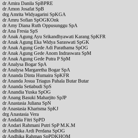
dr Amira Danila SpBPRE
dr Amon Josafat SpB
drg Amrita Widyagarini SpKGA
dr Amru Sofian SpOGKOnk
dr Amy Diana Ruth Oppusunggu SpA
dr Ana Fresia SpS
dr Anak Agung Ayu Srikandhyawati Karang SpKFR
dr Anak Agung Eka Widya Saraswati SpGK
dr Anak Agung Gede Adi Parathama SpOG
dr Anak Agung Gede Anom Indraswara SpM
dr Anak Agung Gede Putra P SpM
dr Analysa Bogar SpA
dr Analysa Margaretha Bogar SpA
dr Ananda Dinta Humaira SpKFR
dr Ananda Josua Triagus Pahala Butar Butar
dr Ananda Setiabudi SpS
dr Anandia Yuska SpOG
dr Anang Basuki Maharjito SpJP
dr Anastasia Juliana SpN
dr Anastasia Kharisma SpKJ
drg Anastasia Vera
dr Andalia Fitri SpPD
dr Andari Rahmani Putri SpP M.K.M
dr Andhika Ardi Perdana SpOG
dr Andhika Rahman SpPDKHOM