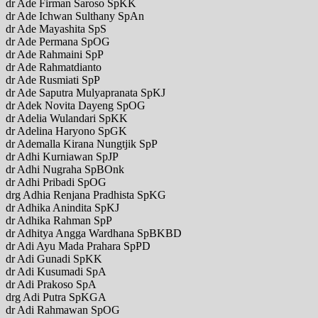
dr Ade Firman Saroso SpKK
dr Ade Ichwan Sulthany SpAn
dr Ade Mayashita SpS
dr Ade Permana SpOG
dr Ade Rahmaini SpP
dr Ade Rahmatdianto
dr Ade Rusmiati SpP
dr Ade Saputra Mulyapranata SpKJ
dr Adek Novita Dayeng SpOG
dr Adelia Wulandari SpKK
dr Adelina Haryono SpGK
dr Ademalla Kirana Nungtjik SpP
dr Adhi Kurniawan SpJP
dr Adhi Nugraha SpBOnk
dr Adhi Pribadi SpOG
drg Adhia Renjana Pradhista SpKG
dr Adhika Anindita SpKJ
dr Adhika Rahman SpP
dr Adhitya Angga Wardhana SpBKBD
dr Adi Ayu Mada Prahara SpPD
dr Adi Gunadi SpKK
dr Adi Kusumadi SpA
dr Adi Prakoso SpA
drg Adi Putra SpKGA
dr Adi Rahmawan SpOG