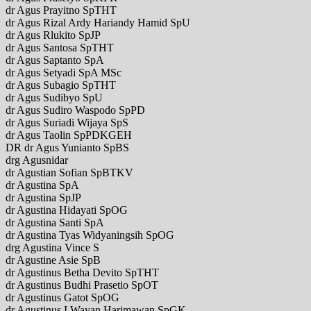
dr Agus Prayitno SpTHT
dr Agus Rizal Ardy Hariandy Hamid SpU
dr Agus Rlukito SpJP
dr Agus Santosa SpTHT
dr Agus Saptanto SpA
dr Agus Setyadi SpA MSc
dr Agus Subagio SpTHT
dr Agus Sudibyo SpU
dr Agus Sudiro Waspodo SpPD
dr Agus Suriadi Wijaya SpS
dr Agus Taolin SpPDKGEH
DR dr Agus Yunianto SpBS
drg Agusnidar
dr Agustian Sofian SpBTKV
dr Agustina SpA
dr Agustina SpJP
dr Agustina Hidayati SpOG
dr Agustina Santi SpA
dr Agustina Tyas Widyaningsih SpOG
drg Agustina Vince S
dr Agustine Asie SpB
dr Agustinus Betha Devito SpTHT
dr Agustinus Budhi Prasetio SpOT
dr Agustinus Gatot SpOG
dr Agustinus I Wayan Harimawan SpGK