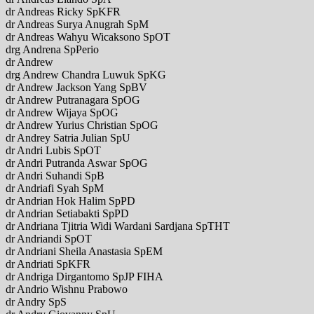
dr Andreas Ricky SpKFR
dr Andreas Surya Anugrah SpM
dr Andreas Wahyu Wicaksono SpOT
drg Andrena SpPerio
dr Andrew
drg Andrew Chandra Luwuk SpKG
dr Andrew Jackson Yang SpBV
dr Andrew Putranagara SpOG
dr Andrew Wijaya SpOG
dr Andrew Yurius Christian SpOG
dr Andrey Satria Julian SpU
dr Andri Lubis SpOT
dr Andri Putranda Aswar SpOG
dr Andri Suhandi SpB
dr Andriafi Syah SpM
dr Andrian Hok Halim SpPD
dr Andrian Setiabakti SpPD
dr Andriana Tjitria Widi Wardani Sardjana SpTHT
dr Andriandi SpOT
dr Andriani Sheila Anastasia SpEM
dr Andriati SpKFR
dr Andriga Dirgantomo SpJP FIHA
dr Andrio Wishnu Prabowo
dr Andry SpS