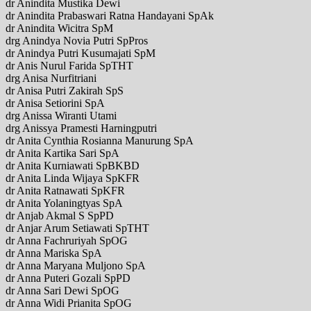
dr Anindita Mustika Dewi
dr Anindita Prabaswari Ratna Handayani SpAk
dr Anindita Wicitra SpM
drg Anindya Novia Putri SpPros
dr Anindya Putri Kusumajati SpM
dr Anis Nurul Farida SpTHT
drg Anisa Nurfitriani
dr Anisa Putri Zakirah SpS
dr Anisa Setiorini SpA
drg Anissa Wiranti Utami
drg Anissya Pramesti Harningputri
dr Anita Cynthia Rosianna Manurung SpA
dr Anita Kartika Sari SpA
dr Anita Kurniawati SpBKBD
dr Anita Linda Wijaya SpKFR
dr Anita Ratnawati SpKFR
dr Anita Yolaningtyas SpA
dr Anjab Akmal S SpPD
dr Anjar Arum Setiawati SpTHT
dr Anna Fachruriyah SpOG
dr Anna Mariska SpA
dr Anna Maryana Muljono SpA
dr Anna Puteri Gozali SpPD
dr Anna Sari Dewi SpOG
dr Anna Widi Prianita SpOG