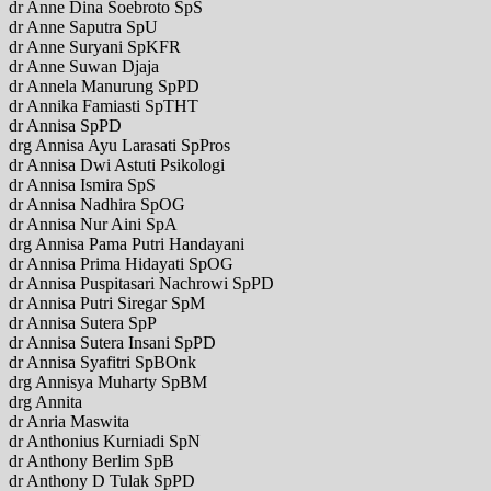
dr Anne Dina Soebroto SpS
dr Anne Saputra SpU
dr Anne Suryani SpKFR
dr Anne Suwan Djaja
dr Annela Manurung SpPD
dr Annika Famiasti SpTHT
dr Annisa SpPD
drg Annisa Ayu Larasati SpPros
dr Annisa Dwi Astuti Psikologi
dr Annisa Ismira SpS
dr Annisa Nadhira SpOG
dr Annisa Nur Aini SpA
drg Annisa Pama Putri Handayani
dr Annisa Prima Hidayati SpOG
dr Annisa Puspitasari Nachrowi SpPD
dr Annisa Putri Siregar SpM
dr Annisa Sutera SpP
dr Annisa Sutera Insani SpPD
dr Annisa Syafitri SpBOnk
drg Annisya Muharty SpBM
drg Annita
dr Anria Maswita
dr Anthonius Kurniadi SpN
dr Anthony Berlim SpB
dr Anthony D Tulak SpPD