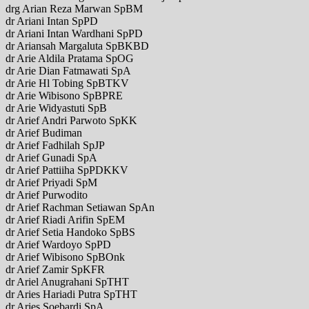
drg Arian Reza Marwan SpBM
dr Ariani Intan SpPD
dr Ariani Intan Wardhani SpPD
dr Ariansah Margaluta SpBKBD
dr Arie Aldila Pratama SpOG
dr Arie Dian Fatmawati SpA
dr Arie Hl Tobing SpBTKV
dr Arie Wibisono SpBPRE
dr Arie Widyastuti SpB
dr Arief Andri Parwoto SpKK
dr Arief Budiman
dr Arief Fadhilah SpJP
dr Arief Gunadi SpA
dr Arief Pattiiha SpPDKKV
dr Arief Priyadi SpM
dr Arief Purwodito
dr Arief Rachman Setiawan SpAn
dr Arief Riadi Arifin SpEM
dr Arief Setia Handoko SpBS
dr Arief Wardoyo SpPD
dr Arief Wibisono SpBOnk
dr Arief Zamir SpKFR
dr Ariel Anugrahani SpTHT
dr Aries Hariadi Putra SpTHT
dr Aries Soebardi SpA