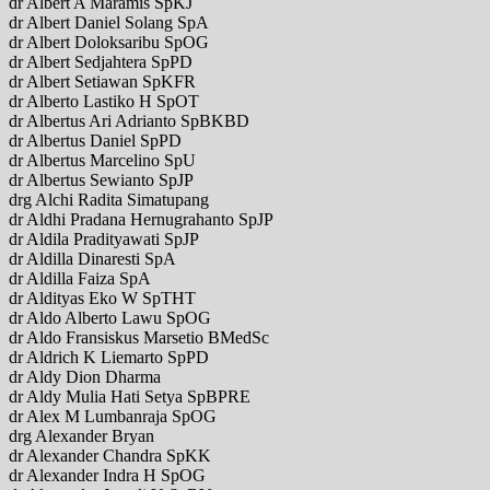
dr Albert A Maramis SpKJ
dr Albert Daniel Solang SpA
dr Albert Doloksaribu SpOG
dr Albert Sedjahtera SpPD
dr Albert Setiawan SpKFR
dr Alberto Lastiko H SpOT
dr Albertus Ari Adrianto SpBKBD
dr Albertus Daniel SpPD
dr Albertus Marcelino SpU
dr Albertus Sewianto SpJP
drg Alchi Radita Simatupang
dr Aldhi Pradana Hernugrahanto SpJP
dr Aldila Pradityawati SpJP
dr Aldilla Dinaresti SpA
dr Aldilla Faiza SpA
dr Aldityas Eko W SpTHT
dr Aldo Alberto Lawu SpOG
dr Aldo Fransiskus Marsetio BMedSc
dr Aldrich K Liemarto SpPD
dr Aldy Dion Dharma
dr Aldy Mulia Hati Setya SpBPRE
dr Alex M Lumbanraja SpOG
drg Alexander Bryan
dr Alexander Chandra SpKK
dr Alexander Indra H SpOG