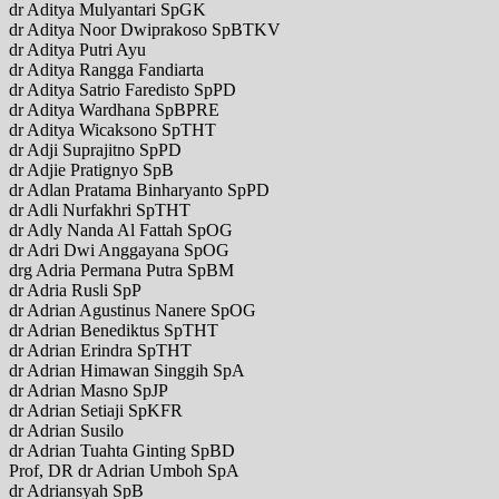
dr Aditya Mulyantari SpGK
dr Aditya Noor Dwiprakoso SpBTKV
dr Aditya Putri Ayu
dr Aditya Rangga Fandiarta
dr Aditya Satrio Faredisto SpPD
dr Aditya Wardhana SpBPRE
dr Aditya Wicaksono SpTHT
dr Adji Suprajitno SpPD
dr Adjie Pratignyo SpB
dr Adlan Pratama Binharyanto SpPD
dr Adli Nurfakhri SpTHT
dr Adly Nanda Al Fattah SpOG
dr Adri Dwi Anggayana SpOG
drg Adria Permana Putra SpBM
dr Adria Rusli SpP
dr Adrian Agustinus Nanere SpOG
dr Adrian Benediktus SpTHT
dr Adrian Erindra SpTHT
dr Adrian Himawan Singgih SpA
dr Adrian Masno SpJP
dr Adrian Setiaji SpKFR
dr Adrian Susilo
dr Adrian Tuahta Ginting SpBD
Prof, DR dr Adrian Umboh SpA
dr Adriansyah SpB