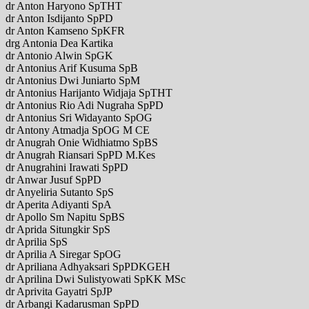
dr Anton Haryono SpTHT
dr Anton Isdijanto SpPD
dr Anton Kamseno SpKFR
drg Antonia Dea Kartika
dr Antonio Alwin SpGK
dr Antonius Arif Kusuma SpB
dr Antonius Dwi Juniarto SpM
dr Antonius Harijanto Widjaja SpTHT
dr Antonius Rio Adi Nugraha SpPD
dr Antonius Sri Widayanto SpOG
dr Antony Atmadja SpOG M CE
dr Anugrah Onie Widhiatmo SpBS
dr Anugrah Riansari SpPD M.Kes
dr Anugrahini Irawati SpPD
dr Anwar Jusuf SpPD
dr Anyeliria Sutanto SpS
dr Aperita Adiyanti SpA
dr Apollo Sm Napitu SpBS
dr Aprida Situngkir SpS
dr Aprilia SpS
dr Aprilia A Siregar SpOG
dr Apriliana Adhyaksari SpPDKGEH
dr Aprilina Dwi Sulistyowati SpKK MSc
dr Aprivita Gayatri SpJP
dr Arbangi Kadarusman SpPD