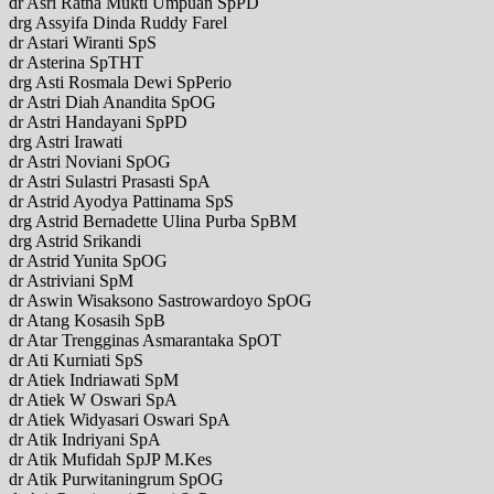
dr Asri Ratna Mukti Umpuan SpPD
drg Assyifa Dinda Ruddy Farel
dr Astari Wiranti SpS
dr Asterina SpTHT
drg Asti Rosmala Dewi SpPerio
dr Astri Diah Anandita SpOG
dr Astri Handayani SpPD
drg Astri Irawati
dr Astri Noviani SpOG
dr Astri Sulastri Prasasti SpA
dr Astrid Ayodya Pattinama SpS
drg Astrid Bernadette Ulina Purba SpBM
drg Astrid Srikandi
dr Astrid Yunita SpOG
dr Astriviani SpM
dr Aswin Wisaksono Sastrowardoyo SpOG
dr Atang Kosasih SpB
dr Atar Trengginas Asmarantaka SpOT
dr Ati Kurniati SpS
dr Atiek Indriawati SpM
dr Atiek W Oswari SpA
dr Atiek Widyasari Oswari SpA
dr Atik Indriyani SpA
dr Atik Mufidah SpJP M.Kes
dr Atik Purwitaningrum SpOG