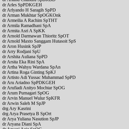
dr Arles SpPDKGEH
dr Arlyando H Saragih SpPD
dr Arman Mukhtar SpOGKOnk
dr Armeilia A Rachim SpTHT
dr Armila Ramadhani SpA
dr Armita Asri A SpKK
dr Arnold Darmawan Thioritz SpOT
dr Arnold Maxto Sanggam Hutasoit SpS
dr Aron Husink SpJP
dr Arry Rodjani SpU
dr Arshita Auliana SpPD
dr Arsita Eka Rini SpA
dr Artha Wahyu Wardana SpAn
dr Artina Roga Ginting SpKJ
dr Artisto Adi Yussac Muhammad SpPD
dr Aru Ariadno SpPDKGEH
dr Arufiadi Anityo Mochtar SpOG
dr Arum Purnagari SpOG
dr Arvin Manuel Wulur SpKFR
dr Arwin Saleh M SpJP
drg Ary Kasrini
drg Arya Prasetya B SpOrt
dr Arya Yuliana Nasution SpJP
dr Aryana Diani SpA