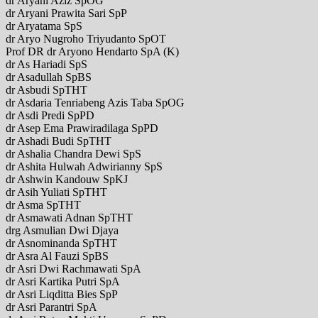
dr Aryani Aziz SpOG
dr Aryani Prawita Sari SpP
dr Aryatama SpS
dr Aryo Nugroho Triyudanto SpOT
Prof DR dr Aryono Hendarto SpA (K)
dr As Hariadi SpS
dr Asadullah SpBS
dr Asbudi SpTHT
dr Asdaria Tenriabeng Azis Taba SpOG
dr Asdi Predi SpPD
dr Asep Ema Prawiradilaga SpPD
dr Ashadi Budi SpTHT
dr Ashalia Chandra Dewi SpS
dr Ashita Hulwah Adwirianny SpS
dr Ashwin Kandouw SpKJ
dr Asih Yuliati SpTHT
dr Asma SpTHT
dr Asmawati Adnan SpTHT
drg Asmulian Dwi Djaya
dr Asnominanda SpTHT
dr Asra Al Fauzi SpBS
dr Asri Dwi Rachmawati SpA
dr Asri Kartika Putri SpA
dr Asri Liqditta Bies SpP
dr Asri Parantri SpA