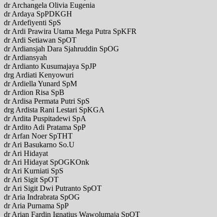
dr Archangela Olivia Eugenia
dr Ardaya SpPDKGH
dr Ardefiyenti SpS
dr Ardi Prawira Utama Mega Putra SpKFR
dr Ardi Setiawan SpOT
dr Ardiansjah Dara Sjahruddin SpOG
dr Ardiansyah
dr Ardianto Kusumajaya SpJP
drg Ardiati Kenyowuri
dr Ardiella Yunard SpM
dr Ardion Risa SpB
dr Ardisa Permata Putri SpS
drg Ardista Rani Lestari SpKGA
dr Ardita Puspitadewi SpA
dr Ardito Adi Pratama SpP
dr Arfan Noer SpTHT
dr Ari Basukarno So.U
dr Ari Hidayat
dr Ari Hidayat SpOGKOnk
dr Ari Kurniati SpS
dr Ari Sigit SpOT
dr Ari Sigit Dwi Putranto SpOT
dr Aria Indrabrata SpOG
dr Aria Purnama SpP
dr Arian Fardin Ignatius Wawolumaja SpOT