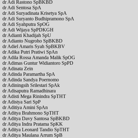
dr Adi Rastono SpBKBD
dr Adi Sentosa SpA
dr Adi Suryadinata Krisetya SpA
dr Adi Suryanto Budhipramono SpA
dr Adi Syahputra SpOG
dr Adi Wijaya SpPDKGH
dr Adianti Khadijah SpU
dr Adianto Nugroho SpBKBD
dr Adiel Amaris Syah SpBKBV
dr Adika Putri Pratiwi SpAn
dr Adila Rossa Amanda Malik SpOG
dr Adimas Guntur Widiantoro SpPD
dr Adinata Zein
dr Adinda Paramartha SpA
dr Adinda Sandya Poernomo
dr Adiningsih Srilestari SpAk
dr Adisaputra Ramadhinara
dr Adisti Mega Rinindra SpTHT
dr Adistya Sari SpP
dr Aditiya Amini SpAn
dr Aditya Brahmono SpTHT
dr Aditya Davy Santosa SpBKBD
dr Aditya Indra Pratama SpKK
dr Aditya Leonard Tandio SpTHT
dr Aditya Maulana Arrum SpB