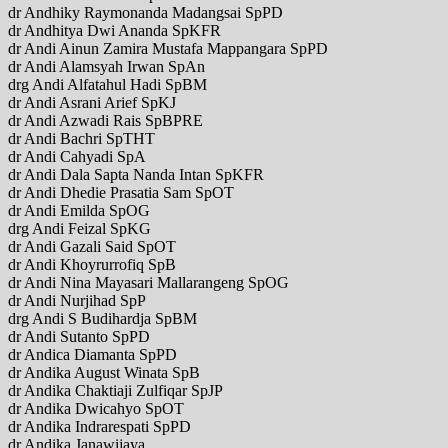
dr Andhiky Raymonanda Madangsai SpPD
dr Andhitya Dwi Ananda SpKFR
dr Andi Ainun Zamira Mustafa Mappangara SpPD
dr Andi Alamsyah Irwan SpAn
drg Andi Alfatahul Hadi SpBM
dr Andi Asrani Arief SpKJ
dr Andi Azwadi Rais SpBPRE
dr Andi Bachri SpTHT
dr Andi Cahyadi SpA
dr Andi Dala Sapta Nanda Intan SpKFR
dr Andi Dhedie Prasatia Sam SpOT
dr Andi Emilda SpOG
drg Andi Feizal SpKG
dr Andi Gazali Said SpOT
dr Andi Khoyrurrofiq SpB
dr Andi Nina Mayasari Mallarangeng SpOG
dr Andi Nurjihad SpP
drg Andi S Budihardja SpBM
dr Andi Sutanto SpPD
dr Andica Diamanta SpPD
dr Andika August Winata SpB
dr Andika Chaktiaji Zulfiqar SpJP
dr Andika Dwicahyo SpOT
dr Andika Indrarespati SpPD
dr Andika Janawijaya