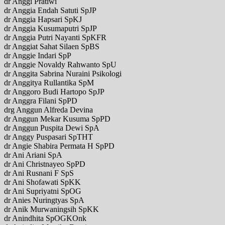
dr Anggi Pratiwi
dr Anggia Endah Satuti SpJP
dr Anggia Hapsari SpKJ
dr Anggia Kusumaputri SpJP
dr Anggia Putri Nayanti SpKFR
dr Anggiat Sahat Silaen SpBS
dr Anggie Indari SpP
dr Anggie Novaldy Rahwanto SpU
dr Anggita Sabrina Nuraini Psikologi
dr Anggitya Rullantika SpM
dr Anggoro Budi Hartopo SpJP
dr Anggra Filani SpPD
drg Anggun Alfreda Devina
dr Anggun Mekar Kusuma SpPD
dr Anggun Puspita Dewi SpA
dr Anggy Puspasari SpTHT
dr Angie Shabira Permata H SpPD
dr Ani Ariani SpA
dr Ani Christnayeo SpPD
dr Ani Rusnani F SpS
dr Ani Shofawati SpKK
dr Ani Supriyatni SpOG
dr Anies Nuringtyas SpA
dr Anik Murwaningsih SpKK
dr Anindhita SpOGKOnk