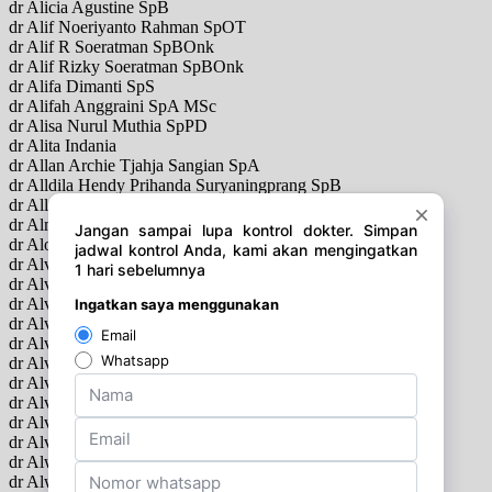
dr Alicia Agustine SpB
dr Alif Noeriyanto Rahman SpOT
dr Alif R Soeratman SpBOnk
dr Alif Rizky Soeratman SpBOnk
dr Alifa Dimanti SpS
dr Alifah Anggraini SpA MSc
dr Alisa Nurul Muthia SpPD
dr Alita Indania
dr Allan Archie Tjahja Sangian SpA
dr Alldila Hendy Prihanda Suryaningprang SpB
dr Allen Widysanto SpP
dr Almubdi Jaya SpM
dr Alogo Octavianus Karuban SpA
dr Alvi Aulia Rahma SpBS
dr Alvin Abrar Harahap SpBS
dr Alvin H Hardjawinata SpAk
dr Alvin Hadisaputra SpS
dr Alvin Oktomy Putra
dr Alvin Reinaldo SpTHT
dr Alvin Setiawan SpOG
dr Alvina SpPK
dr Alvina Mpsi Psikologi
dr Alvira Rozalina SpPD
dr Alwi Shahab SpPDKEMD
dr Alwidya Rosyid Akhmad Permana SpPD