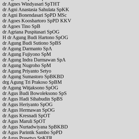
dr Agnes Windyasari SpTHT
dr Agni Anastasia Sahulata SpKK
dr Agni Bonendasari SpPD MSc
dr Agoes Kooshartoro SpPD KKV
dr Agoes Tino SpB
dr Agriana Puspitasari SpOG
H dr Agung Budi Hartono SpOG
dr Agung Budi Sutiono SpBS
dr Agung Darmanto SpA
dr Agung Fujiyono SpM
dr Agung Indra Darmawan SpA
dr Agung Nugroho SpM
dr Agung Priyanto Setyo
dr Agung Sumastoro SpBKBD
drg Agung Tri Prakoso SpBM
dr Agung Witjaksono SpOG
dr Agus Budi Bowoleksono SpS
dr Agus Hadi Sihabudin SpBS
dr Agus Heriyanto SpOG
dr Agus Hermawan SpOG
dr Agus Kresnadi SpOT
dr Agus Maruli SpOT
dr Agus Nurtadwiyana SpBKBD
dr Agus Parintik Sambo SpPD
dr Agus Prasetyo SpKFR