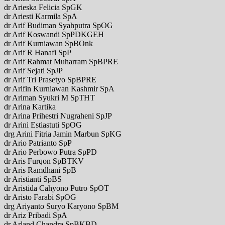
dr Arieska Felicia SpGK
dr Ariesti Karmila SpA
dr Arif Budiman Syahputra SpOG
dr Arif Koswandi SpPDKGEH
dr Arif Kurniawan SpBOnk
dr Arif R Hanafi SpP
dr Arif Rahmat Muharram SpBPRE
dr Arif Sejati SpJP
dr Arif Tri Prasetyo SpBPRE
dr Arifin Kurniawan Kashmir SpA
dr Ariman Syukri M SpTHT
dr Arina Kartika
dr Arina Prihestri Nugraheni SpJP
dr Arini Estiastuti SpOG
drg Arini Fitria Jamin Marbun SpKG
dr Ario Patrianto SpP
dr Ario Perbowo Putra SpPD
dr Aris Furqon SpBTKV
dr Aris Ramdhani SpB
dr Aristianti SpBS
dr Aristida Cahyono Putro SpOT
dr Aristo Farabi SpOG
drg Ariyanto Suryo Karyono SpBM
dr Ariz Pribadi SpA
dr Arland Chandra SpBKBD