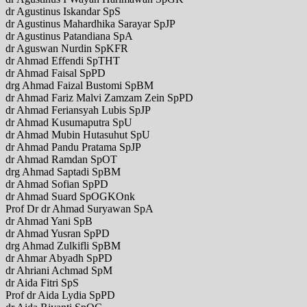
dr Agustinus Iskandar SpS
dr Agustinus Mahardhika Sarayar SpJP
dr Agustinus Patandiana SpA
dr Aguswan Nurdin SpKFR
dr Ahmad Effendi SpTHT
dr Ahmad Faisal SpPD
drg Ahmad Faizal Bustomi SpBM
dr Ahmad Fariz Malvi Zamzam Zein SpPD
dr Ahmad Feriansyah Lubis SpJP
dr Ahmad Kusumaputra SpU
dr Ahmad Mubin Hutasuhut SpU
dr Ahmad Pandu Pratama SpJP
dr Ahmad Ramdan SpOT
drg Ahmad Saptadi SpBM
dr Ahmad Sofian SpPD
dr Ahmad Suard SpOGKOnk
Prof Dr dr Ahmad Suryawan SpA
dr Ahmad Yani SpB
dr Ahmad Yusran SpPD
drg Ahmad Zulkifli SpBM
dr Ahmar Abyadh SpPD
dr Ahriani Achmad SpM
dr Aida Fitri SpS
Prof dr Aida Lydia SpPD