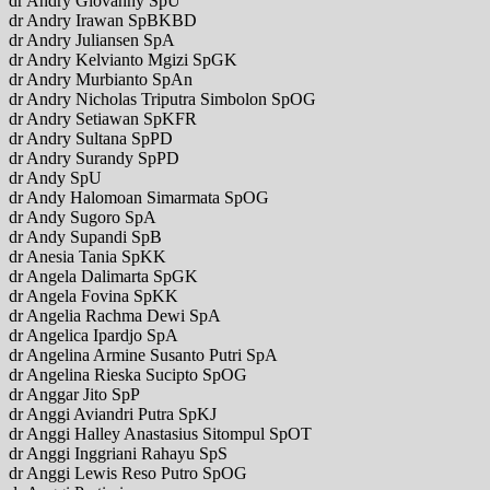
dr Andry Giovanny SpU
dr Andry Irawan SpBKBD
dr Andry Juliansen SpA
dr Andry Kelvianto Mgizi SpGK
dr Andry Murbianto SpAn
dr Andry Nicholas Triputra Simbolon SpOG
dr Andry Setiawan SpKFR
dr Andry Sultana SpPD
dr Andry Surandy SpPD
dr Andy SpU
dr Andy Halomoan Simarmata SpOG
dr Andy Sugoro SpA
dr Andy Supandi SpB
dr Anesia Tania SpKK
dr Angela Dalimarta SpGK
dr Angela Fovina SpKK
dr Angelia Rachma Dewi SpA
dr Angelica Ipardjo SpA
dr Angelina Armine Susanto Putri SpA
dr Angelina Rieska Sucipto SpOG
dr Anggar Jito SpP
dr Anggi Aviandri Putra SpKJ
dr Anggi Halley Anastasius Sitompul SpOT
dr Anggi Inggriani Rahayu SpS
dr Anggi Lewis Reso Putro SpOG