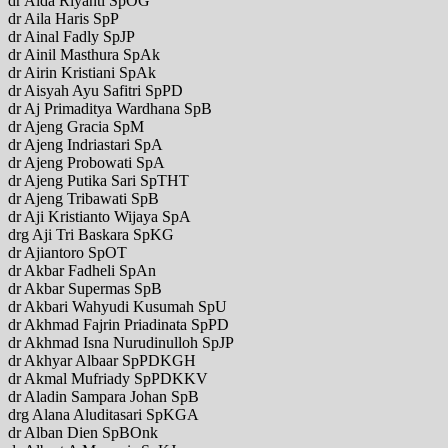
dr Aida Riyanti SpOG
dr Aila Haris SpP
dr Ainal Fadly SpJP
dr Ainil Masthura SpAk
dr Airin Kristiani SpAk
dr Aisyah Ayu Safitri SpPD
dr Aj Primaditya Wardhana SpB
dr Ajeng Gracia SpM
dr Ajeng Indriastari SpA
dr Ajeng Probowati SpA
dr Ajeng Putika Sari SpTHT
dr Ajeng Tribawati SpB
dr Aji Kristianto Wijaya SpA
drg Aji Tri Baskara SpKG
dr Ajiantoro SpOT
dr Akbar Fadheli SpAn
dr Akbar Supermas SpB
dr Akbari Wahyudi Kusumah SpU
dr Akhmad Fajrin Priadinata SpPD
dr Akhmad Isna Nurudinulloh SpJP
dr Akhyar Albaar SpPDKGH
dr Akmal Mufriady SpPDKKV
dr Aladin Sampara Johan SpB
drg Alana Aluditasari SpKGA
dr Alban Dien SpBOnk