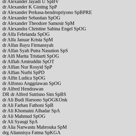
dr Alexander Jayadi U SpBV
dr Alexander K Ginting SpP
dr Alexander Perkasa-hendropriyono SpBPRE
dr Alexander Sebastian SpOG
dr Alexander Theodore Samosir SpM
dr Alexandra Christine Sabina Engel SpOG
dr Alfa Febrianda SpOG
dr Alfa Januar Krista SpM
dr Alfan Bayu Firmansyah
dr Alfan Syah Putra Nasution SpS
dr Alfi Marita Tristiarti SpOG
dr Alfiah Amiruddin SpOT
dr Alfian Nur Rosyid SpP
dr Alfian Nurbi SpPD
dr Alfin Ludica SpOG
dr Alfonso Anggriawan SpOG
dr Alfred Hendrawan
DR dr Alfred Sutrisno Sim SpBS
dr Ali Budi Harsono SpOGKOnk
dr Ali Farhan Fathoni SpB
dr Ali Khomaini Alhadar SpA
dr Ali Mahmud SpOG
dr Ali Syaugi SpA
dr Alia Narwastu Mabrouka SpM
drg Aliannisya Fatma SpKGA