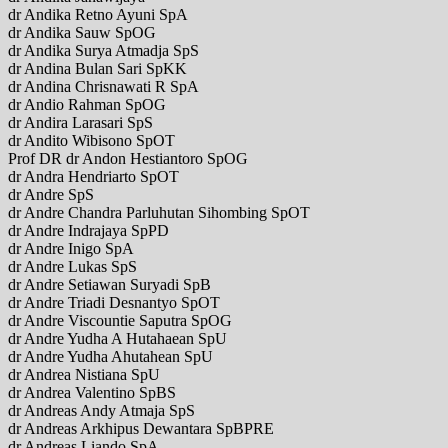
dr Andika Retno Ayuni SpA
dr Andika Sauw SpOG
dr Andika Surya Atmadja SpS
dr Andina Bulan Sari SpKK
dr Andina Chrisnawati R SpA
dr Andio Rahman SpOG
dr Andira Larasari SpS
dr Andito Wibisono SpOT
Prof DR dr Andon Hestiantoro SpOG
dr Andra Hendriarto SpOT
dr Andre SpS
dr Andre Chandra Parluhutan Sihombing SpOT
dr Andre Indrajaya SpPD
dr Andre Inigo SpA
dr Andre Lukas SpS
dr Andre Setiawan Suryadi SpB
dr Andre Triadi Desnantyo SpOT
dr Andre Viscountie Saputra SpOG
dr Andre Yudha A Hutahaean SpU
dr Andre Yudha Ahutahean SpU
dr Andrea Nistiana SpU
dr Andrea Valentino SpBS
dr Andreas Andy Atmaja SpS
dr Andreas Arkhipus Dewantara SpBPRE
dr Andreas Liando SpA