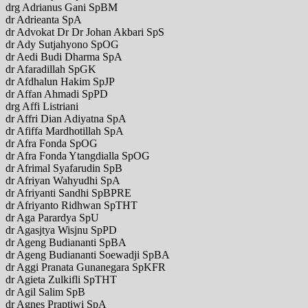
drg Adrianus Gani SpBM
dr Adrieanta SpA
dr Advokat Dr Dr Johan Akbari SpS
dr Ady Sutjahyono SpOG
dr Aedi Budi Dharma SpA
dr Afaradillah SpGK
dr Afdhalun Hakim SpJP
dr Affan Ahmadi SpPD
drg Affi Listriani
dr Affri Dian Adiyatna SpA
dr Afiffa Mardhotillah SpA
dr Afra Fonda SpOG
dr Afra Fonda Ytangdialla SpOG
dr Afrimal Syafarudin SpB
dr Afriyan Wahyudhi SpA
dr Afriyanti Sandhi SpBPRE
dr Afriyanto Ridhwan SpTHT
dr Aga Parardya SpU
dr Agasjtya Wisjnu SpPD
dr Ageng Budiananti SpBA
dr Ageng Budiananti Soewadji SpBA
dr Aggi Pranata Gunanegara SpKFR
dr Agieta Zulkifli SpTHT
dr Agil Salim SpB
dr Agnes Praptiwi SpA