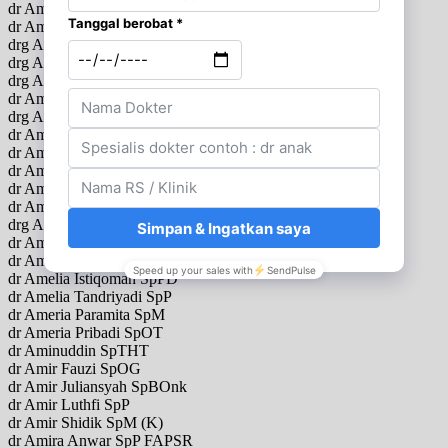
dr Am Astrid Budiman SpPD
dr Amalia Budhi Hapsari SpM
drg Amalia Idaman Sehan Putri
drg Amalia Lystiana Dewi SpBM
drg Amalia N Sjamsuddin SpKG
dr Amalia Yuliasari SpTHT
drg Amanda
dr Amanda Aldilla SpBS
dr Amanda At Siagian SpTHT
dr Amanda Pitarini Utari SpPD
dr Amaranto Santoso Ongko SpPD
dr Ambaradewi SpA M.Biomed
drg Ambarini
dr Amelia SpM
dr Amelia Fitria Dewi SpPD
dr Amelia Istiqomah SpPD
dr Amelia Tandriyadi SpP
dr Ameria Paramita SpM
dr Ameria Pribadi SpOT
dr Aminuddin SpTHT
dr Amir Fauzi SpOG
dr Amir Juliansyah SpBOnk
dr Amir Luthfi SpP
dr Amir Shidik SpM (K)
dr Amira Anwar SpP FAPSR