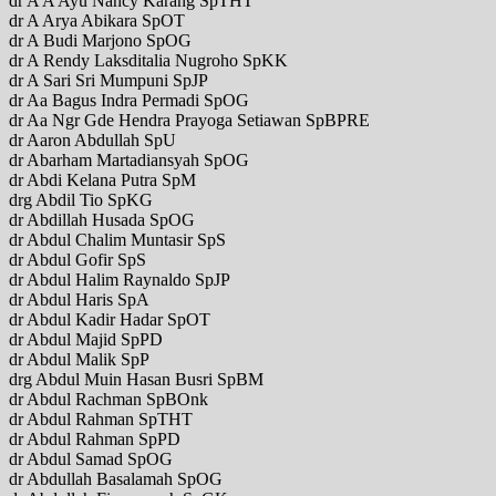
dr A A Ayu Nancy Karang SpTHT
dr A Arya Abikara SpOT
dr A Budi Marjono SpOG
dr A Rendy Laksditalia Nugroho SpKK
dr A Sari Sri Mumpuni SpJP
dr Aa Bagus Indra Permadi SpOG
dr Aa Ngr Gde Hendra Prayoga Setiawan SpBPRE
dr Aaron Abdullah SpU
dr Abarham Martadiansyah SpOG
dr Abdi Kelana Putra SpM
drg Abdil Tio SpKG
dr Abdillah Husada SpOG
dr Abdul Chalim Muntasir SpS
dr Abdul Gofir SpS
dr Abdul Halim Raynaldo SpJP
dr Abdul Haris SpA
dr Abdul Kadir Hadar SpOT
dr Abdul Majid SpPD
dr Abdul Malik SpP
drg Abdul Muin Hasan Busri SpBM
dr Abdul Rachman SpBOnk
dr Abdul Rahman SpTHT
dr Abdul Rahman SpPD
dr Abdul Samad SpOG
dr Abdullah Basalamah SpOG