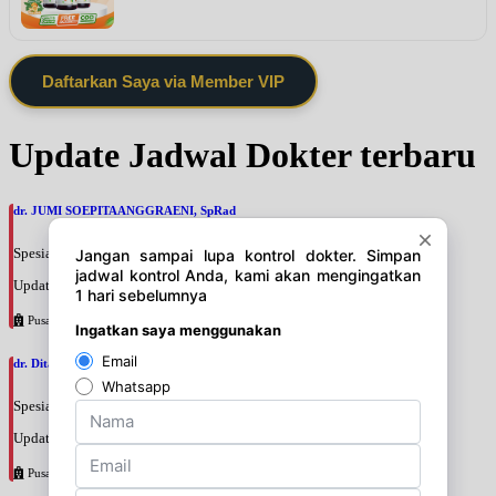
Daftarkan Saya via Member VIP
Update Jadwal Dokter terbaru
dr. JUMI SOEPITAANGGRAENI, SpRad
Spesialis: Radiologi
Update terakhir: 2026-08-09 09:45:20
Pusat Pertamina
dr. Dita Gemiana, SpPD
Spesialis: Penyakit Dalam
Update terakhir: 2026-08-09 09:34:47
Pusat Pertamina