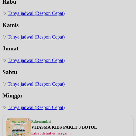
Rabu
✨
Tanya jadwal (Respon Cepat)
Kamis
✨
Tanya jadwal (Respon Cepat)
Jumat
✨
Tanya jadwal (Respon Cepat)
Sabtu
✨
Tanya jadwal (Respon Cepat)
Minggu
✨
Tanya jadwal (Respon Cepat)
Rekomendasi
VITASMA KIDS PAKET 3 BOTOL
Lihat detail & harga →