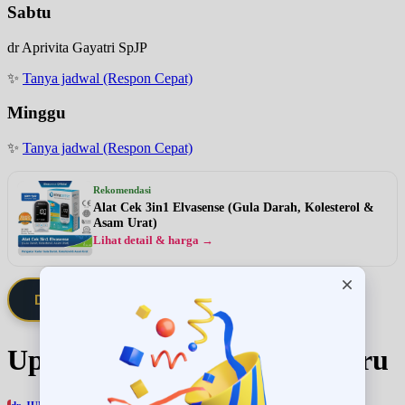
Sabtu
dr Aprivita Gayatri SpJP
✨
Tanya jadwal (Respon Cepat)
Minggu
✨
Tanya jadwal (Respon Cepat)
Rekomendasi
Alat Cek 3in1 Elvasense (Gula Darah, Kolesterol &
Asam Urat)
Lihat detail & harga →
Daftarkan Saya via Member VIP
Update Jadwal Dokter terbaru