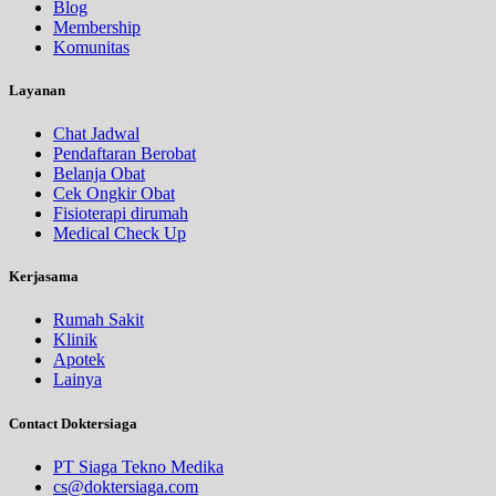
Blog
Membership
Komunitas
Layanan
Chat Jadwal
Pendaftaran Berobat
Belanja Obat
Cek Ongkir Obat
Fisioterapi dirumah
Medical Check Up
Kerjasama
Rumah Sakit
Klinik
Apotek
Lainya
Contact Doktersiaga
PT Siaga Tekno Medika
cs@doktersiaga.com