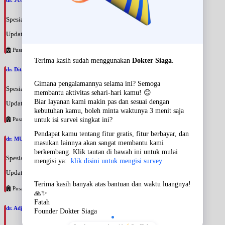
dr. JUMI SOEPITAANGGRAENI, SpRad
Spesialis: Radiologi
Update terakhir: 2026-08-09 09:45:20
Pusat Pertamina
dr. Dita Gemiana, SpPD
Spesialis: Penyakit Dalam
Update terakhir: 2026-08-09 09:34:47
Pusat Pertamina
dr. MUHAMMAD ADE SATIA PUTRA, FINASIM
Spesialis: Penyakit Dalam
Update terakhir: 2026-08-09 09:26:43
Pusat Pertamina
dr. Adji Suprajitno, SpPD