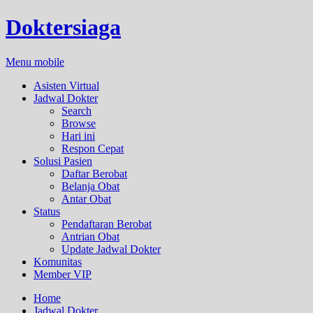
Doktersiaga
Menu mobile
Asisten Virtual
Jadwal Dokter
Search
Browse
Hari ini
Respon Cepat
Solusi Pasien
Daftar Berobat
Belanja Obat
Antar Obat
Status
Pendaftaran Berobat
Antrian Obat
Update Jadwal Dokter
Komunitas
Member VIP
Home
Jadwal Dokter