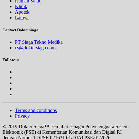
Rumah Sakit
Klinik
Apotek
Lainya
Contact Doktersiaga
PT Siaga Tekno Medika
cs@doktersiaga.com
Follow us
Terms and conditions
Privacy
© 2019 Dokter Siaga™ Terdaftar sebagai Penyelenggara Sistem
Elektronik (PSE) di Kementerian Komunikasi dan Digital RI
dengan Nomor TDPSE 021631.01/DJAI.PSE/01/2026