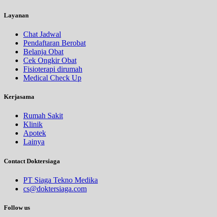
Layanan
Chat Jadwal
Pendaftaran Berobat
Belanja Obat
Cek Ongkir Obat
Fisioterapi dirumah
Medical Check Up
Kerjasama
Rumah Sakit
Klinik
Apotek
Lainya
Contact Doktersiaga
PT Siaga Tekno Medika
cs@doktersiaga.com
Follow us