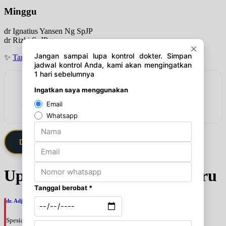
Minggu
dr Ignatius Yansen Ng SpJP
dr Rizki SpJP
✨
Tanya jadwal (Respon Cepat)
Rekomendasi
Lindungi harta anda dari inflasi
Lihat detail & harga →
Daftarkan Saya via Member VIP
Update Jadwal Dokter terbaru
dr. Adji Suprajitno, SpPD
Spesialis: Penyakit Dalam