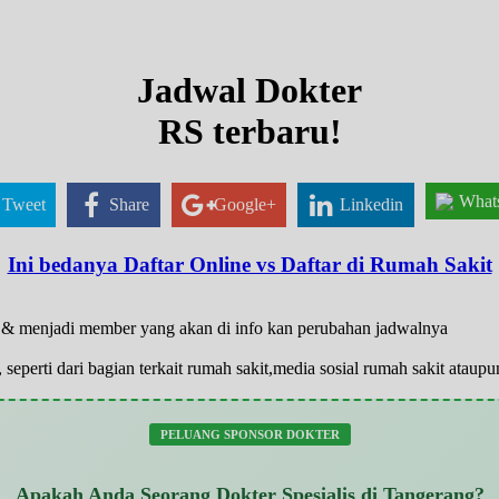
Jadwal Dokter
RS terbaru!
What
Tweet
Share
Google+
Linkedin
Ini bedanya Daftar Online vs Daftar di Rumah Sakit
ar & menjadi member yang akan di info kan perubahan jadwalnya
 seperti dari bagian terkait rumah sakit,media sosial rumah sakit atau
PELUANG SPONSOR DOKTER
Apakah Anda Seorang Dokter Spesialis di Tangerang?