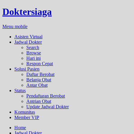
Doktersiaga
Menu mobile
Asisten Virtual
Jadwal Dokter
Search
Browse
Hari ini
Respon Cepat
Solusi Pasien
Daftar Berobat
Belanja Obat
Antar Obat
Status
Pendaftaran Berobat
Antrian Obat
Update Jadwal Dokter
Komunitas
Member VIP
Home
Jadwal Dokter