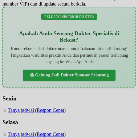
member VIP) dan di update secara berkala.
PELUANG SPONSOR DOKTER
Apakah Anda Seorang Dokter Spesialis di
Bekasi?
Kuota rekomendasi dokter utama untuk halaman ini masih kosong!
Tingkatkan visibilitas praktik Anda dan permudah pasien terhubung
langsung ke WhatsApp Anda.
🚀 Gabung Jadi Dokter Sponsor Sekarang
Senin
✨
Tanya jadwal (Respon Cepat)
Selasa
✨
Tanya jadwal (Respon Cepat)