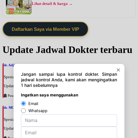
Lihat detail & harga →
Daftarkan Saya via Member VIP
Update Jadwal Dokter terbaru
dr. Adji Suprajitno, SpPD
Spesialis: Penyakit Dalam
Update terakhir: 2026-08-07 20:37:59
Pusat Pertamina
dr. MOCHAMAD PASHA, SpPD
Spesialis: Penyakit Dalam
Update terakhir: 2026-08-07 20:35:45
Pusat Pertamina