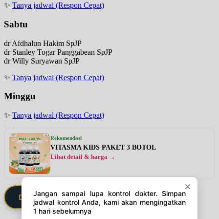
✨
Tanya jadwal (Respon Cepat)
Sabtu
dr Afdhalun Hakim SpJP
dr Stanley Togar Panggabean SpJP
dr Willy Suryawan SpJP
✨
Tanya jadwal (Respon Cepat)
Minggu
✨
Tanya jadwal (Respon Cepat)
Rekomendasi
VITASMA KIDS PAKET 3 BOTOL
Lihat detail & harga →
Daftarkan Saya via Member VIP