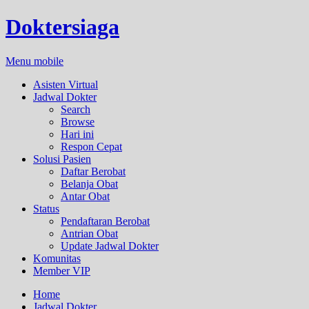
Doktersiaga
Menu mobile
Asisten Virtual
Jadwal Dokter
Search
Browse
Hari ini
Respon Cepat
Solusi Pasien
Daftar Berobat
Belanja Obat
Antar Obat
Status
Pendaftaran Berobat
Antrian Obat
Update Jadwal Dokter
Komunitas
Member VIP
Home
Jadwal Dokter