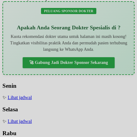
PELUANG SPONSOR DOKTER
Apakah Anda Seorang Dokter Spesialis di ?
Kuota rekomendasi dokter utama untuk halaman ini masih kosong!
Tingkatkan visibilitas praktik Anda dan permudah pasien terhubung
langsung ke WhatsApp Anda.
🚀 Gabung Jadi Dokter Sponsor Sekarang
Senin
✨
Lihat jadwal
Selasa
✨
Lihat jadwal
Rabu