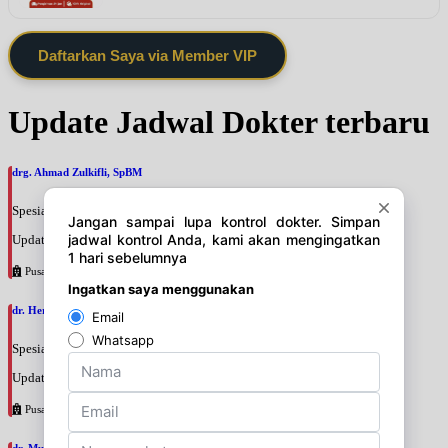
Daftarkan Saya via Member VIP
Update Jadwal Dokter terbaru
drg. Ahmad Zulkifli, SpBM
Spesialis: Gigi
Update terakhir: 2026-08-06 12:42:05
Pusat Pertamina
dr. Hery Mardani, SpAn
Spesialis: Anestesi
Update terakhir: 2026-08-06 11:17:24
Pusat Pertamina
dr. Muslim Tadjuddin Chalid, SpAn