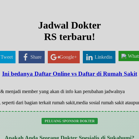
Jadwal Dokter
RS terbaru!
What
Tweet
Share
Google+
Linkedin
Ini bedanya Daftar Online vs Daftar di Rumah Sakit
ar & menjadi member yang akan di info kan perubahan jadwalnya
 seperti dari bagian terkait rumah sakit,media sosial rumah sakit atau
PELUANG SPONSOR DOKTER
Apakah Anda Seorang Dokter Spesialis di Sukabumi?