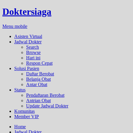
Doktersiaga
Menu mobile
Asisten Virtual
Jadwal Dokter
Search
Browse
Hari ini
Respon Cepat
Solusi Pasien
Daftar Berobat
Belanja Obat
Antar Obat
Status
Pendaftaran Berobat
Antrian Obat
Update Jadwal Dokter
Komunitas
Member VIP
Home
Jadwal Dokter