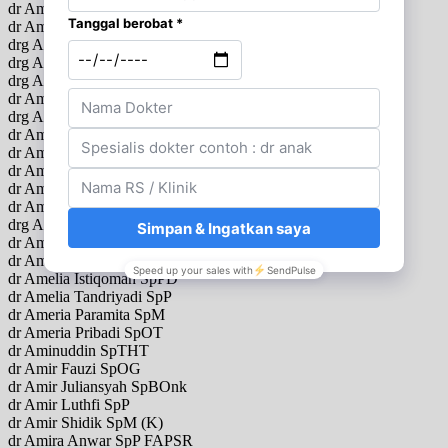
dr Am Astrid Budiman SpPD
dr Amalia Budhi Hapsari SpM
drg Amalia Idaman Sehan Putri
drg Amalia Lystiana Dewi SpBM
drg Amalia N Sjamsuddin SpKG
dr Amalia Yuliasari SpTHT
drg Amanda
dr Amanda Aldilla SpBS
dr Amanda At Siagian SpTHT
dr Amanda Pitarini Utari SpPD
dr Amaranto Santoso Ongko SpPD
dr Ambaradewi SpA M.Biomed
drg Ambarini
dr Amelia SpM
dr Amelia Fitria Dewi SpPD
dr Amelia Istiqomah SpPD
dr Amelia Tandriyadi SpP
dr Ameria Paramita SpM
dr Ameria Pribadi SpOT
dr Aminuddin SpTHT
dr Amir Fauzi SpOG
dr Amir Juliansyah SpBOnk
dr Amir Luthfi SpP
dr Amir Shidik SpM (K)
dr Amira Anwar SpP FAPSR