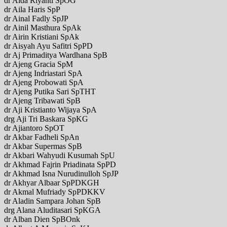
dr Aida Riyanti SpOG
dr Aila Haris SpP
dr Ainal Fadly SpJP
dr Ainil Masthura SpAk
dr Airin Kristiani SpAk
dr Aisyah Ayu Safitri SpPD
dr Aj Primaditya Wardhana SpB
dr Ajeng Gracia SpM
dr Ajeng Indriastari SpA
dr Ajeng Probowati SpA
dr Ajeng Putika Sari SpTHT
dr Ajeng Tribawati SpB
dr Aji Kristianto Wijaya SpA
drg Aji Tri Baskara SpKG
dr Ajiantoro SpOT
dr Akbar Fadheli SpAn
dr Akbar Supermas SpB
dr Akbari Wahyudi Kusumah SpU
dr Akhmad Fajrin Priadinata SpPD
dr Akhmad Isna Nurudinulloh SpJP
dr Akhyar Albaar SpPDKGH
dr Akmal Mufriady SpPDKKV
dr Aladin Sampara Johan SpB
drg Alana Aluditasari SpKGA
dr Alban Dien SpBOnk