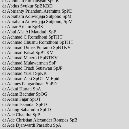
dr Abdullah Firmansyah SpGK
dr Abdus Syukur SpBKBD
dr Abirianty Priandani Araminta SpPD
dr Abraham Adiwidjaja Sutjiono SpM
dr Abraham Adiwidjaja Sutjiono, SpM
dr Abrar Arham SpBS
dr Abul A'la Al Maududi SpP
dr Achmad C Romdhoni SpTHT
dr Achmad Chusnu Romdhoni SpTHT
dr Achmad Dimas Putranto SpBTKV
dr Achmad Faisal SpBTKV
dr Achmad Marzuki SpBTKV
dr Achmad Mulawarman SpP
dr Achmad Triadi Setiawan SpJP
dr Achmad Yusuf SpKK
dr Achmad Zaki SpOT M.Epid
dr Achnes Pangaribuan SpPD
dr Ackni Hartati SpA
dr Adam Bachtiar SpOG
dr Adam Fajar SpOT
dr Adam Iskandar SpPD
dr Adang Sabarudin SpPD
dr Ade Chandra SpB
dr Ade Christian Alexander Rompas SpB
dr Ade Djanwardi Pasaribu SpA