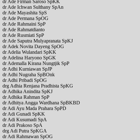
dr Ade Firman Saroso SpKK
dr Ade Ichwan Sulthany SpAn
dr Ade Mayashita SpS
dr Ade Permana SpOG
dr Ade Rahmaini SpP
dr Ade Rahmatdianto
dr Ade Rusmiati SpP
dr Ade Saputra Mulyapranata SpKJ
dr Adek Novita Dayeng SpOG
dr Adelia Wulandari SpKK
dr Adelina Haryono SpGK
dr Ademalla Kirana Nungtjik SpP
dr Adhi Kurniawan SpJP
dr Adhi Nugraha SpBOnk
dr Adhi Pribadi SpOG
drg Adhia Renjana Pradhista SpKG
dr Adhika Anindita SpKJ
dr Adhika Rahman SpP
dr Adhitya Angga Wardhana SpBKBD
dr Adi Ayu Mada Prahara SpPD
dr Adi Gunadi SpKK
dr Adi Kusumadi SpA
dr Adi Prakoso SpA
drg Adi Putra SpKGA
dr Adi Rahmawan SpOG