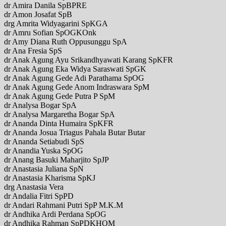
dr Amira Danila SpBPRE
dr Amon Josafat SpB
drg Amrita Widyagarini SpKGA
dr Amru Sofian SpOGKOnk
dr Amy Diana Ruth Oppusunggu SpA
dr Ana Fresia SpS
dr Anak Agung Ayu Srikandhyawati Karang SpKFR
dr Anak Agung Eka Widya Saraswati SpGK
dr Anak Agung Gede Adi Parathama SpOG
dr Anak Agung Gede Anom Indraswara SpM
dr Anak Agung Gede Putra P SpM
dr Analysa Bogar SpA
dr Analysa Margaretha Bogar SpA
dr Ananda Dinta Humaira SpKFR
dr Ananda Josua Triagus Pahala Butar Butar
dr Ananda Setiabudi SpS
dr Anandia Yuska SpOG
dr Anang Basuki Maharjito SpJP
dr Anastasia Juliana SpN
dr Anastasia Kharisma SpKJ
drg Anastasia Vera
dr Andalia Fitri SpPD
dr Andari Rahmani Putri SpP M.K.M
dr Andhika Ardi Perdana SpOG
dr Andhika Rahman SpPDKHOM