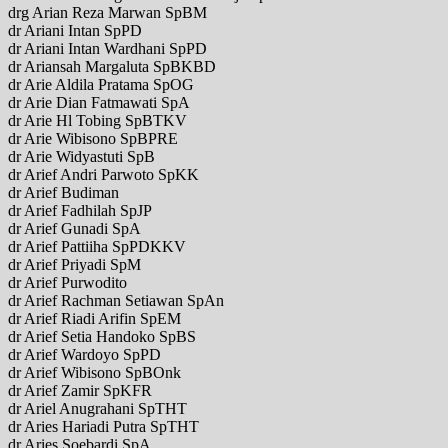
drg Arian Reza Marwan SpBM
dr Ariani Intan SpPD
dr Ariani Intan Wardhani SpPD
dr Ariansah Margaluta SpBKBD
dr Arie Aldila Pratama SpOG
dr Arie Dian Fatmawati SpA
dr Arie Hl Tobing SpBTKV
dr Arie Wibisono SpBPRE
dr Arie Widyastuti SpB
dr Arief Andri Parwoto SpKK
dr Arief Budiman
dr Arief Fadhilah SpJP
dr Arief Gunadi SpA
dr Arief Pattiiha SpPDKKV
dr Arief Priyadi SpM
dr Arief Purwodito
dr Arief Rachman Setiawan SpAn
dr Arief Riadi Arifin SpEM
dr Arief Setia Handoko SpBS
dr Arief Wardoyo SpPD
dr Arief Wibisono SpBOnk
dr Arief Zamir SpKFR
dr Ariel Anugrahani SpTHT
dr Aries Hariadi Putra SpTHT
dr Aries Soebardi SpA