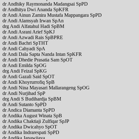
dr Andhiky Raymonanda Madangsai SpPD
dr Andhitya Dwi Ananda SpKFR
dr Andi Ainun Zamira Mustafa Mappangara SpPD
dr Andi Alamsyah Irwan SpAn
drg Andi Alfatahul Hadi SpBM
dr Andi Asrani Arief SpKJ
dr Andi Azwadi Rais SpBPRE
dr Andi Bachri SpTHT
dr Andi Cahyadi SpA
dr Andi Dala Sapta Nanda Intan SpKFR
dr Andi Dhedie Prasatia Sam SpOT
dr Andi Emilda SpOG
drg Andi Feizal SpKG
dr Andi Gazali Said SpOT
dr Andi Khoyrurrofiq SpB
dr Andi Nina Mayasari Mallarangeng SpOG
dr Andi Nurjihad SpP
drg Andi S Budihardja SpBM
dr Andi Sutanto SpPD
dr Andica Diamanta SpPD
dr Andika August Winata SpB
dr Andika Chaktiaji Zulfiqar SpJP
dr Andika Dwicahyo SpOT
dr Andika Indrarespati SpPD
dr Andika Janawijaya