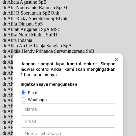
dr Alicia Agustine SpB
dr Alif Noeriyanto Rahman SpOT
dr Alif R Soeratman SpBOnk
dr Alif Rizky Soeratman SpBOnk
dr Alifa Dimanti SpS
dr Alifah Anggraini SpA MSc
dr Alisa Nurul Muthia SpPD
dr Alita Indania
dr Allan Archie Tjahja Sangian SpA
dr Alldila Hendy Prihanda Suryaningprang SpB
dr Allen Widysanto SpP
dr Almubdi Jaya SpM
dr Alogo Octavianus Karuban SpA
dr Alvi Aulia Rahma SpBS
dr Alvin Abrar Harahap SpBS
dr Alvin H Hardjawinata SpAk
dr Alvin Hadisaputra SpS
dr Alvin Oktomy Putra
dr Alvin Reinaldo SpTHT
dr Alvin Setiawan SpOG
dr Alvina SpPK
dr Alvina Mpsi Psikologi
dr Alvira Rozalina SpPD
dr Alwi Shahab SpPDKEMD
dr Alwidya Rosyid Akhmad Permana SpPD