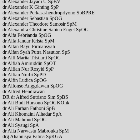
dr Alexander Jayadi U SpBV
dr Alexander K Ginting SpP
dr Alexander Perkasa-hendropriyono SpBPRE
dr Alexander Sebastian SpOG
dr Alexander Theodore Samosir SpM
dr Alexandra Christine Sabina Engel SpOG
dr Alfa Febrianda SpOG
dr Alfa Januar Krista SpM
dr Alfan Bayu Firmansyah
dr Alfan Syah Putra Nasution SpS
dr Alfi Marita Tristiarti SpOG
dr Alfiah Amiruddin SpOT
dr Alfian Nur Rosyid SpP
dr Alfian Nurbi SpPD
dr Alfin Ludica SpOG
dr Alfonso Anggriawan SpOG
dr Alfred Hendrawan
DR dr Alfred Sutrisno Sim SpBS
dr Ali Budi Harsono SpOGKOnk
dr Ali Farhan Fathoni SpB
dr Ali Khomaini Alhadar SpA
dr Ali Mahmud SpOG
dr Ali Syaugi SpA
dr Alia Narwastu Mabrouka SpM
drg Aliannisya Fatma SpKGA