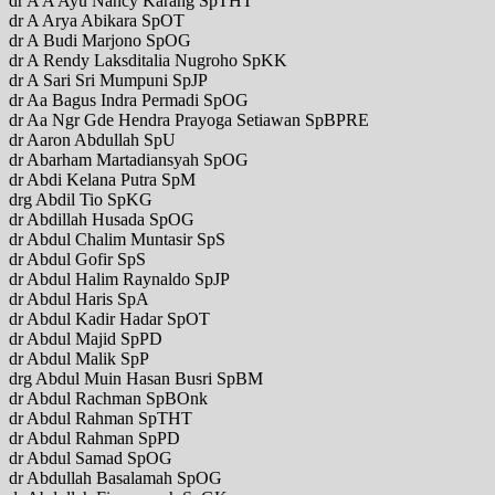
dr A A Ayu Nancy Karang SpTHT
dr A Arya Abikara SpOT
dr A Budi Marjono SpOG
dr A Rendy Laksditalia Nugroho SpKK
dr A Sari Sri Mumpuni SpJP
dr Aa Bagus Indra Permadi SpOG
dr Aa Ngr Gde Hendra Prayoga Setiawan SpBPRE
dr Aaron Abdullah SpU
dr Abarham Martadiansyah SpOG
dr Abdi Kelana Putra SpM
drg Abdil Tio SpKG
dr Abdillah Husada SpOG
dr Abdul Chalim Muntasir SpS
dr Abdul Gofir SpS
dr Abdul Halim Raynaldo SpJP
dr Abdul Haris SpA
dr Abdul Kadir Hadar SpOT
dr Abdul Majid SpPD
dr Abdul Malik SpP
drg Abdul Muin Hasan Busri SpBM
dr Abdul Rachman SpBOnk
dr Abdul Rahman SpTHT
dr Abdul Rahman SpPD
dr Abdul Samad SpOG
dr Abdullah Basalamah SpOG