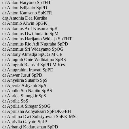
dr Anton Haryono SpTHT
dr Anton Isdijanto SpPD
dr Anton Kamseno SpKFR
drg Antonia Dea Kartika
dr Antonio Alwin SpGK
dr Antonius Arif Kusuma SpB
dr Antonius Dwi Juniarto SpM
dr Antonius Harijanto Widjaja SpTHT
dr Antonius Rio Adi Nugraha SpPD
dr Antonius Sri Widayanto SpOG
dr Antony Atmadja SpOG M CE
dr Anugrah Onie Widhiatmo SpBS
dr Anugrah Riansari SpPD M.Kes
dr Anugrahini Irawati SpPD
dr Anwar Jusuf SpPD
dr Anyeliria Sutanto SpS
dr Aperita Adiyanti SpA
dr Apollo Sm Napitu SpBS
dr Aprida Situngkir SpS
dr Aprilia SpS
dr Aprilia A Siregar SpOG
dr Apriliana Adhyaksari SpPDKGEH
dr Aprilina Dwi Sulistyowati SpKK MSc
dr Aprivita Gayatri SpJP
dr Arbangi Kadarusman SpPD