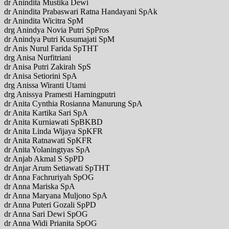
dr Anindita Mustika Dewi
dr Anindita Prabaswari Ratna Handayani SpAk
dr Anindita Wicitra SpM
drg Anindya Novia Putri SpPros
dr Anindya Putri Kusumajati SpM
dr Anis Nurul Farida SpTHT
drg Anisa Nurfitriani
dr Anisa Putri Zakirah SpS
dr Anisa Setiorini SpA
drg Anissa Wiranti Utami
drg Anissya Pramesti Harningputri
dr Anita Cynthia Rosianna Manurung SpA
dr Anita Kartika Sari SpA
dr Anita Kurniawati SpBKBD
dr Anita Linda Wijaya SpKFR
dr Anita Ratnawati SpKFR
dr Anita Yolaningtyas SpA
dr Anjab Akmal S SpPD
dr Anjar Arum Setiawati SpTHT
dr Anna Fachruriyah SpOG
dr Anna Mariska SpA
dr Anna Maryana Muljono SpA
dr Anna Puteri Gozali SpPD
dr Anna Sari Dewi SpOG
dr Anna Widi Prianita SpOG