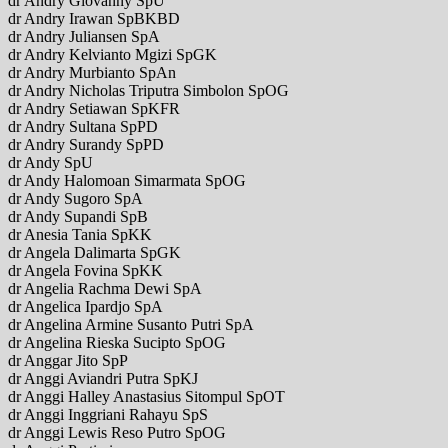
dr Andry Giovanny SpU
dr Andry Irawan SpBKBD
dr Andry Juliansen SpA
dr Andry Kelvianto Mgizi SpGK
dr Andry Murbianto SpAn
dr Andry Nicholas Triputra Simbolon SpOG
dr Andry Setiawan SpKFR
dr Andry Sultana SpPD
dr Andry Surandy SpPD
dr Andy SpU
dr Andy Halomoan Simarmata SpOG
dr Andy Sugoro SpA
dr Andy Supandi SpB
dr Anesia Tania SpKK
dr Angela Dalimarta SpGK
dr Angela Fovina SpKK
dr Angelia Rachma Dewi SpA
dr Angelica Ipardjo SpA
dr Angelina Armine Susanto Putri SpA
dr Angelina Rieska Sucipto SpOG
dr Anggar Jito SpP
dr Anggi Aviandri Putra SpKJ
dr Anggi Halley Anastasius Sitompul SpOT
dr Anggi Inggriani Rahayu SpS
dr Anggi Lewis Reso Putro SpOG