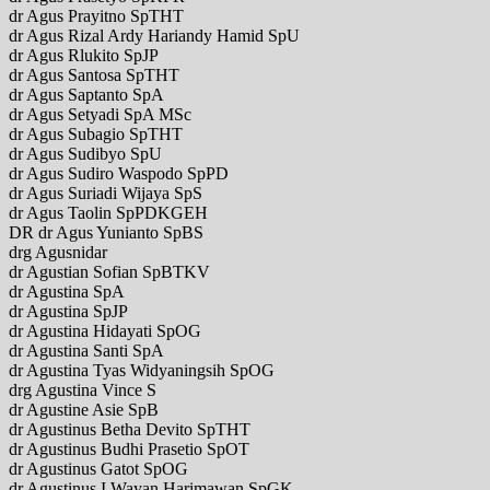
dr Agus Prayitno SpTHT
dr Agus Rizal Ardy Hariandy Hamid SpU
dr Agus Rlukito SpJP
dr Agus Santosa SpTHT
dr Agus Saptanto SpA
dr Agus Setyadi SpA MSc
dr Agus Subagio SpTHT
dr Agus Sudibyo SpU
dr Agus Sudiro Waspodo SpPD
dr Agus Suriadi Wijaya SpS
dr Agus Taolin SpPDKGEH
DR dr Agus Yunianto SpBS
drg Agusnidar
dr Agustian Sofian SpBTKV
dr Agustina SpA
dr Agustina SpJP
dr Agustina Hidayati SpOG
dr Agustina Santi SpA
dr Agustina Tyas Widyaningsih SpOG
drg Agustina Vince S
dr Agustine Asie SpB
dr Agustinus Betha Devito SpTHT
dr Agustinus Budhi Prasetio SpOT
dr Agustinus Gatot SpOG
dr Agustinus I Wayan Harimawan SpGK