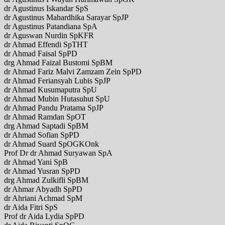
dr Agustinus Iskandar SpS
dr Agustinus Mahardhika Sarayar SpJP
dr Agustinus Patandiana SpA
dr Aguswan Nurdin SpKFR
dr Ahmad Effendi SpTHT
dr Ahmad Faisal SpPD
drg Ahmad Faizal Bustomi SpBM
dr Ahmad Fariz Malvi Zamzam Zein SpPD
dr Ahmad Feriansyah Lubis SpJP
dr Ahmad Kusumaputra SpU
dr Ahmad Mubin Hutasuhut SpU
dr Ahmad Pandu Pratama SpJP
dr Ahmad Ramdan SpOT
drg Ahmad Saptadi SpBM
dr Ahmad Sofian SpPD
dr Ahmad Suard SpOGKOnk
Prof Dr dr Ahmad Suryawan SpA
dr Ahmad Yani SpB
dr Ahmad Yusran SpPD
drg Ahmad Zulkifli SpBM
dr Ahmar Abyadh SpPD
dr Ahriani Achmad SpM
dr Aida Fitri SpS
Prof dr Aida Lydia SpPD