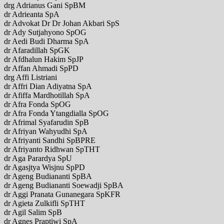
drg Adrianus Gani SpBM
dr Adrieanta SpA
dr Advokat Dr Dr Johan Akbari SpS
dr Ady Sutjahyono SpOG
dr Aedi Budi Dharma SpA
dr Afaradillah SpGK
dr Afdhalun Hakim SpJP
dr Affan Ahmadi SpPD
drg Affi Listriani
dr Affri Dian Adiyatna SpA
dr Afiffa Mardhotillah SpA
dr Afra Fonda SpOG
dr Afra Fonda Ytangdialla SpOG
dr Afrimal Syafarudin SpB
dr Afriyan Wahyudhi SpA
dr Afriyanti Sandhi SpBPRE
dr Afriyanto Ridhwan SpTHT
dr Aga Parardya SpU
dr Agasjtya Wisjnu SpPD
dr Ageng Budiananti SpBA
dr Ageng Budiananti Soewadji SpBA
dr Aggi Pranata Gunanegara SpKFR
dr Agieta Zulkifli SpTHT
dr Agil Salim SpB
dr Agnes Praptiwi SpA