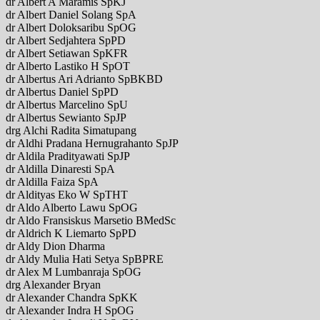
dr Albert A Maramis SpKJ
dr Albert Daniel Solang SpA
dr Albert Doloksaribu SpOG
dr Albert Sedjahtera SpPD
dr Albert Setiawan SpKFR
dr Alberto Lastiko H SpOT
dr Albertus Ari Adrianto SpBKBD
dr Albertus Daniel SpPD
dr Albertus Marcelino SpU
dr Albertus Sewianto SpJP
drg Alchi Radita Simatupang
dr Aldhi Pradana Hernugrahanto SpJP
dr Aldila Pradityawati SpJP
dr Aldilla Dinaresti SpA
dr Aldilla Faiza SpA
dr Aldityas Eko W SpTHT
dr Aldo Alberto Lawu SpOG
dr Aldo Fransiskus Marsetio BMedSc
dr Aldrich K Liemarto SpPD
dr Aldy Dion Dharma
dr Aldy Mulia Hati Setya SpBPRE
dr Alex M Lumbanraja SpOG
drg Alexander Bryan
dr Alexander Chandra SpKK
dr Alexander Indra H SpOG