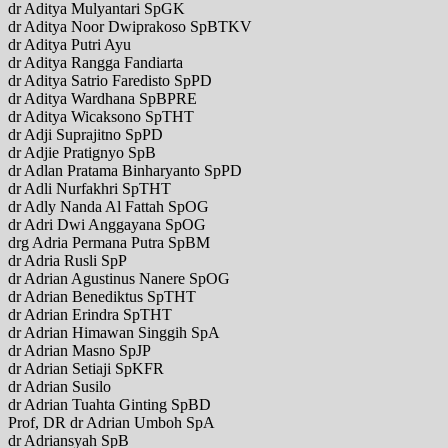
dr Aditya Mulyantari SpGK
dr Aditya Noor Dwiprakoso SpBTKV
dr Aditya Putri Ayu
dr Aditya Rangga Fandiarta
dr Aditya Satrio Faredisto SpPD
dr Aditya Wardhana SpBPRE
dr Aditya Wicaksono SpTHT
dr Adji Suprajitno SpPD
dr Adjie Pratignyo SpB
dr Adlan Pratama Binharyanto SpPD
dr Adli Nurfakhri SpTHT
dr Adly Nanda Al Fattah SpOG
dr Adri Dwi Anggayana SpOG
drg Adria Permana Putra SpBM
dr Adria Rusli SpP
dr Adrian Agustinus Nanere SpOG
dr Adrian Benediktus SpTHT
dr Adrian Erindra SpTHT
dr Adrian Himawan Singgih SpA
dr Adrian Masno SpJP
dr Adrian Setiaji SpKFR
dr Adrian Susilo
dr Adrian Tuahta Ginting SpBD
Prof, DR dr Adrian Umboh SpA
dr Adriansyah SpB