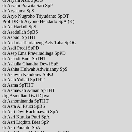
dr Aryani Aziz SpOG
dr Aryani Prawita Sari SpP
dr Aryatama SpS
dr Aryo Nugroho Triyudanto SpOT
Prof DR dr Aryono Hendarto SpA (K)
dr As Hariadi SpS
dr Asadullah SpBS
dr Asbudi SpTHT
dr Asdaria Tenriabeng Azis Taba SpOG
dr Asdi Predi SpPD
dr Asep Ema Prawiradilaga SpPD
dr Ashadi Budi SpTHT
dr Ashalia Chandra Dewi SpS
dr Ashita Hulwah Adwirianny SpS
dr Ashwin Kandouw SpKJ
dr Asih Yuliati SpTHT
dr Asma SpTHT
dr Asmawati Adnan SpTHT
drg Asmulian Dwi Djaya
dr Asnominanda SpTHT
dr Asra Al Fauzi SpBS
dr Asri Dwi Rachmawati SpA
dr Asri Kartika Putri SpA
dr Asri Liqditta Bies SpP
dr Asri Parantri SpA