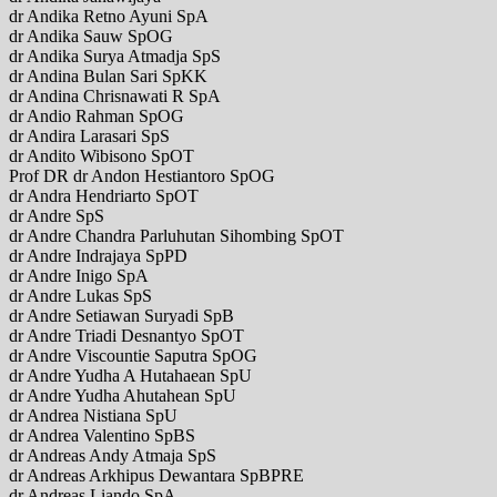
dr Andika Retno Ayuni SpA
dr Andika Sauw SpOG
dr Andika Surya Atmadja SpS
dr Andina Bulan Sari SpKK
dr Andina Chrisnawati R SpA
dr Andio Rahman SpOG
dr Andira Larasari SpS
dr Andito Wibisono SpOT
Prof DR dr Andon Hestiantoro SpOG
dr Andra Hendriarto SpOT
dr Andre SpS
dr Andre Chandra Parluhutan Sihombing SpOT
dr Andre Indrajaya SpPD
dr Andre Inigo SpA
dr Andre Lukas SpS
dr Andre Setiawan Suryadi SpB
dr Andre Triadi Desnantyo SpOT
dr Andre Viscountie Saputra SpOG
dr Andre Yudha A Hutahaean SpU
dr Andre Yudha Ahutahean SpU
dr Andrea Nistiana SpU
dr Andrea Valentino SpBS
dr Andreas Andy Atmaja SpS
dr Andreas Arkhipus Dewantara SpBPRE
dr Andreas Liando SpA