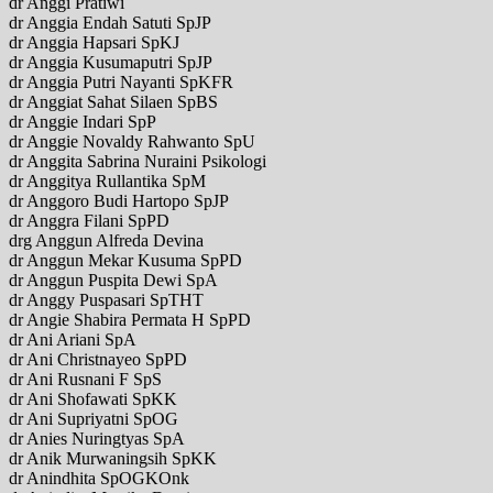
dr Anggi Pratiwi
dr Anggia Endah Satuti SpJP
dr Anggia Hapsari SpKJ
dr Anggia Kusumaputri SpJP
dr Anggia Putri Nayanti SpKFR
dr Anggiat Sahat Silaen SpBS
dr Anggie Indari SpP
dr Anggie Novaldy Rahwanto SpU
dr Anggita Sabrina Nuraini Psikologi
dr Anggitya Rullantika SpM
dr Anggoro Budi Hartopo SpJP
dr Anggra Filani SpPD
drg Anggun Alfreda Devina
dr Anggun Mekar Kusuma SpPD
dr Anggun Puspita Dewi SpA
dr Anggy Puspasari SpTHT
dr Angie Shabira Permata H SpPD
dr Ani Ariani SpA
dr Ani Christnayeo SpPD
dr Ani Rusnani F SpS
dr Ani Shofawati SpKK
dr Ani Supriyatni SpOG
dr Anies Nuringtyas SpA
dr Anik Murwaningsih SpKK
dr Anindhita SpOGKOnk