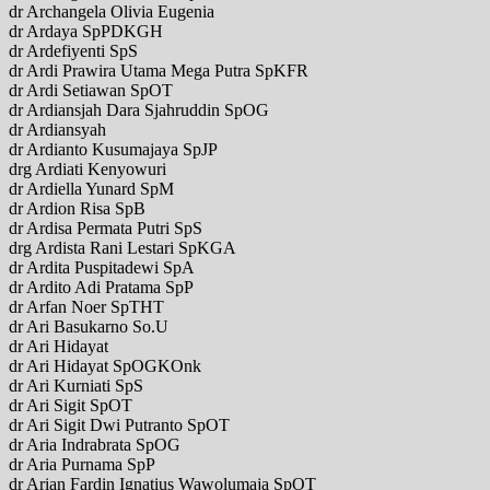
dr Archangela Olivia Eugenia
dr Ardaya SpPDKGH
dr Ardefiyenti SpS
dr Ardi Prawira Utama Mega Putra SpKFR
dr Ardi Setiawan SpOT
dr Ardiansjah Dara Sjahruddin SpOG
dr Ardiansyah
dr Ardianto Kusumajaya SpJP
drg Ardiati Kenyowuri
dr Ardiella Yunard SpM
dr Ardion Risa SpB
dr Ardisa Permata Putri SpS
drg Ardista Rani Lestari SpKGA
dr Ardita Puspitadewi SpA
dr Ardito Adi Pratama SpP
dr Arfan Noer SpTHT
dr Ari Basukarno So.U
dr Ari Hidayat
dr Ari Hidayat SpOGKOnk
dr Ari Kurniati SpS
dr Ari Sigit SpOT
dr Ari Sigit Dwi Putranto SpOT
dr Aria Indrabrata SpOG
dr Aria Purnama SpP
dr Arian Fardin Ignatius Wawolumaja SpOT