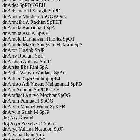
dr Arles SpPDKGEH
dr Arlyando H Saragih SpPD
dr Arman Mukhtar SpOGKOnk
dr Armeilia A Rachim SpTHT
dr Armila Ramadhani SpA
dr Armita Asri A SpKK
dr Arnold Darmawan Thioritz SpOT
dr Arnold Maxto Sanggam Hutasoit SpS
dr Aron Husink SpJP
dr Arry Rodjani SpU
dr Arshita Auliana SpPD
dr Arsita Eka Rini SpA
dr Artha Wahyu Wardana SpAn
dr Artina Roga Ginting SpKJ
dr Artisto Adi Yussac Muhammad SpPD
dr Aru Ariadno SpPDKGEH
dr Arufiadi Anityo Mochtar SpOG
dr Arum Purnagari SpOG
dr Arvin Manuel Wulur SpKFR
dr Arwin Saleh M SpJP
drg Ary Kasrini
drg Arya Prasetya B SpOrt
dr Arya Yuliana Nasution SpJP
dr Aryana Diani SpA