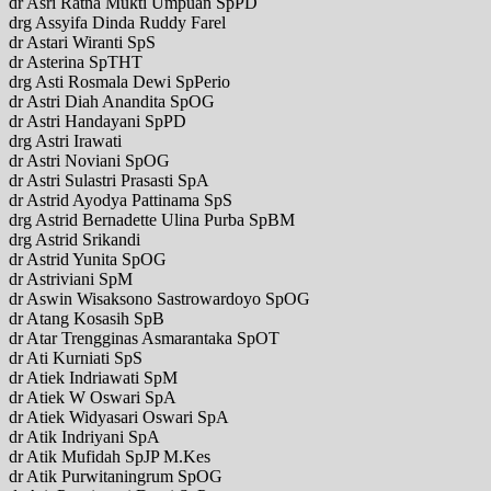
dr Asri Ratna Mukti Umpuan SpPD
drg Assyifa Dinda Ruddy Farel
dr Astari Wiranti SpS
dr Asterina SpTHT
drg Asti Rosmala Dewi SpPerio
dr Astri Diah Anandita SpOG
dr Astri Handayani SpPD
drg Astri Irawati
dr Astri Noviani SpOG
dr Astri Sulastri Prasasti SpA
dr Astrid Ayodya Pattinama SpS
drg Astrid Bernadette Ulina Purba SpBM
drg Astrid Srikandi
dr Astrid Yunita SpOG
dr Astriviani SpM
dr Aswin Wisaksono Sastrowardoyo SpOG
dr Atang Kosasih SpB
dr Atar Trengginas Asmarantaka SpOT
dr Ati Kurniati SpS
dr Atiek Indriawati SpM
dr Atiek W Oswari SpA
dr Atiek Widyasari Oswari SpA
dr Atik Indriyani SpA
dr Atik Mufidah SpJP M.Kes
dr Atik Purwitaningrum SpOG