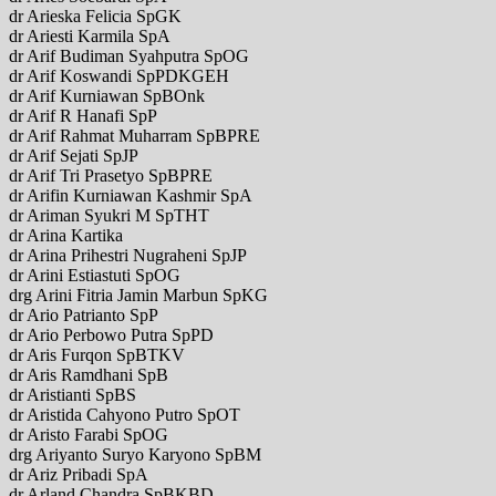
dr Arieska Felicia SpGK
dr Ariesti Karmila SpA
dr Arif Budiman Syahputra SpOG
dr Arif Koswandi SpPDKGEH
dr Arif Kurniawan SpBOnk
dr Arif R Hanafi SpP
dr Arif Rahmat Muharram SpBPRE
dr Arif Sejati SpJP
dr Arif Tri Prasetyo SpBPRE
dr Arifin Kurniawan Kashmir SpA
dr Ariman Syukri M SpTHT
dr Arina Kartika
dr Arina Prihestri Nugraheni SpJP
dr Arini Estiastuti SpOG
drg Arini Fitria Jamin Marbun SpKG
dr Ario Patrianto SpP
dr Ario Perbowo Putra SpPD
dr Aris Furqon SpBTKV
dr Aris Ramdhani SpB
dr Aristianti SpBS
dr Aristida Cahyono Putro SpOT
dr Aristo Farabi SpOG
drg Ariyanto Suryo Karyono SpBM
dr Ariz Pribadi SpA
dr Arland Chandra SpBKBD