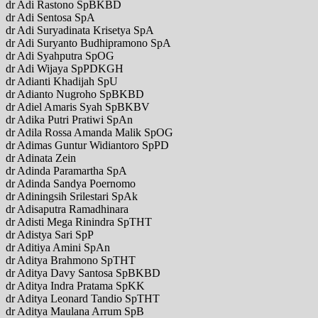
dr Adi Rastono SpBKBD
dr Adi Sentosa SpA
dr Adi Suryadinata Krisetya SpA
dr Adi Suryanto Budhipramono SpA
dr Adi Syahputra SpOG
dr Adi Wijaya SpPDKGH
dr Adianti Khadijah SpU
dr Adianto Nugroho SpBKBD
dr Adiel Amaris Syah SpBKBV
dr Adika Putri Pratiwi SpAn
dr Adila Rossa Amanda Malik SpOG
dr Adimas Guntur Widiantoro SpPD
dr Adinata Zein
dr Adinda Paramartha SpA
dr Adinda Sandya Poernomo
dr Adiningsih Srilestari SpAk
dr Adisaputra Ramadhinara
dr Adisti Mega Rinindra SpTHT
dr Adistya Sari SpP
dr Aditiya Amini SpAn
dr Aditya Brahmono SpTHT
dr Aditya Davy Santosa SpBKBD
dr Aditya Indra Pratama SpKK
dr Aditya Leonard Tandio SpTHT
dr Aditya Maulana Arrum SpB