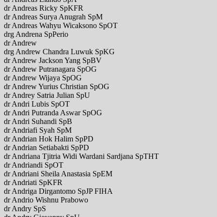
dr Andreas Ricky SpKFR
dr Andreas Surya Anugrah SpM
dr Andreas Wahyu Wicaksono SpOT
drg Andrena SpPerio
dr Andrew
drg Andrew Chandra Luwuk SpKG
dr Andrew Jackson Yang SpBV
dr Andrew Putranagara SpOG
dr Andrew Wijaya SpOG
dr Andrew Yurius Christian SpOG
dr Andrey Satria Julian SpU
dr Andri Lubis SpOT
dr Andri Putranda Aswar SpOG
dr Andri Suhandi SpB
dr Andriafi Syah SpM
dr Andrian Hok Halim SpPD
dr Andrian Setiabakti SpPD
dr Andriana Tjitria Widi Wardani Sardjana SpTHT
dr Andriandi SpOT
dr Andriani Sheila Anastasia SpEM
dr Andriati SpKFR
dr Andriga Dirgantomo SpJP FIHA
dr Andrio Wishnu Prabowo
dr Andry SpS