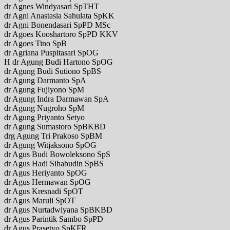
dr Agnes Windyasari SpTHT
dr Agni Anastasia Sahulata SpKK
dr Agni Bonendasari SpPD MSc
dr Agoes Kooshartoro SpPD KKV
dr Agoes Tino SpB
dr Agriana Puspitasari SpOG
H dr Agung Budi Hartono SpOG
dr Agung Budi Sutiono SpBS
dr Agung Darmanto SpA
dr Agung Fujiyono SpM
dr Agung Indra Darmawan SpA
dr Agung Nugroho SpM
dr Agung Priyanto Setyo
dr Agung Sumastoro SpBKBD
drg Agung Tri Prakoso SpBM
dr Agung Witjaksono SpOG
dr Agus Budi Bowoleksono SpS
dr Agus Hadi Sihabudin SpBS
dr Agus Heriyanto SpOG
dr Agus Hermawan SpOG
dr Agus Kresnadi SpOT
dr Agus Maruli SpOT
dr Agus Nurtadwiyana SpBKBD
dr Agus Parintik Sambo SpPD
dr Agus Prasetyo SpKFR