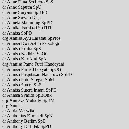
dr Anne Dina Soebroto SpS
dr Anne Saputra SpU
dr Anne Suryani SpKFR
dr Anne Suwan Djaja
dr Annela Manurung SpPD
dr Annika Famiasti SpTHT
dr Annisa SpPD
drg Annisa Ayu Larasati SpPros
dr Annisa Dwi Astuti Psikologi
dr Annisa Ismira SpS
dr Annisa Nadhira SpOG
dr Annisa Nur Aini SpA
drg Annisa Pama Putri Handayani
dr Annisa Prima Hidayati SpOG
dr Annisa Puspitasari Nachrowi SpPD
dr Annisa Putri Siregar SpM
dr Annisa Sutera SpP
dr Annisa Sutera Insani SpPD
dr Annisa Syafitri SpBOnk
drg Annisya Muharty SpBM
drg Annita
dr Anria Maswita
dr Anthonius Kurniadi SpN
dr Anthony Berlim SpB
dr Anthony D Tulak SpPD