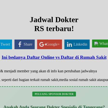
Jadwal Dokter
RS terbaru!
What
Tweet
Share
Google+
Linkedin
Ini bedanya Daftar Online vs Daftar di Rumah Sakit
ar & menjadi member yang akan di info kan perubahan jadwalnya
 seperti dari bagian terkait rumah sakit,media sosial rumah sakit atau
PELUANG SPONSOR DOKTER
Apakah Anda Seorang Dokter Spesialis di Tangerang?