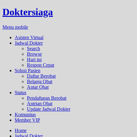
Doktersiaga
Menu mobile
Asisten Virtual
Jadwal Dokter
Search
Browse
Hari ini
Respon Cepat
Solusi Pasien
Daftar Berobat
Belanja Obat
Antar Obat
Status
Pendaftaran Berobat
Antrian Obat
Update Jadwal Dokter
Komunitas
Member VIP
Home
Jadwal Dokter