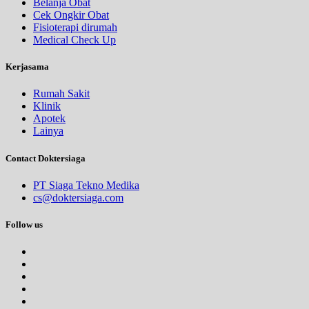
Belanja Obat
Cek Ongkir Obat
Fisioterapi dirumah
Medical Check Up
Kerjasama
Rumah Sakit
Klinik
Apotek
Lainya
Contact Doktersiaga
PT Siaga Tekno Medika
cs@doktersiaga.com
Follow us