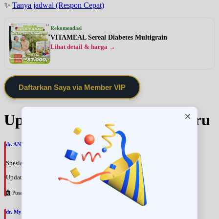
✨
Tanya jadwal (Respon Cepat)
Rekomendasi
VITAMEAL Sereal Diabetes Multigrain
Lihat detail & harga →
Daftarkan Saya via Member VIP
Update Jadwal Dokter terbaru
dr. ANNA ARIANE, SpPDKR
Spesialis: Penyakit Dalam
Update terakhir: 2026-08-09 17:28:07
Pusat Pertamina
dr. Myrna Martinus, SpPDKEMD