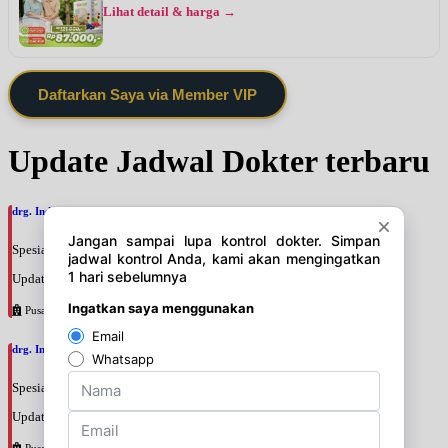
Lihat detail & harga →
Daftarkan Saya via Member VIP
Update Jadwal Dokter terbaru
drg. Indri Yuliana, SpOrt
Spesialis: Gigi
Update terakhir: 2026-08-07 19:20:15
Pusat Pertamina
drg. Indah Dwi Nursanty, SpOrt
Spesialis: Gigi
Update terakhir: 2026-08-07 19:18:45
Pusat Pertamina