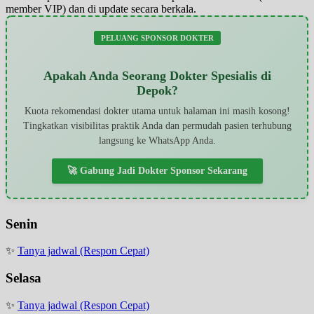
member VIP) dan di update secara berkala.
PELUANG SPONSOR DOKTER
Apakah Anda Seorang Dokter Spesialis di
Depok?
Kuota rekomendasi dokter utama untuk halaman ini masih kosong!
Tingkatkan visibilitas praktik Anda dan permudah pasien terhubung
langsung ke WhatsApp Anda.
🚀 Gabung Jadi Dokter Sponsor Sekarang
Senin
✨
Tanya jadwal (Respon Cepat)
Selasa
✨
Tanya jadwal (Respon Cepat)