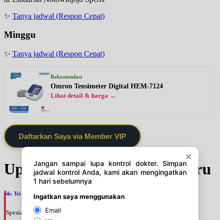
✨
Tanya jadwal (Respon Cepat)
Minggu
✨
Tanya jadwal (Respon Cepat)
Rekomendasi
Omron Tensimeter Digital HEM-7124
Lihat detail & harga →
Daftarkan Saya via Member VIP
Update Jadwal Dokter terbaru
dr. Tri Wahyu Setyaningsih, SpM
Spesialis: Mata