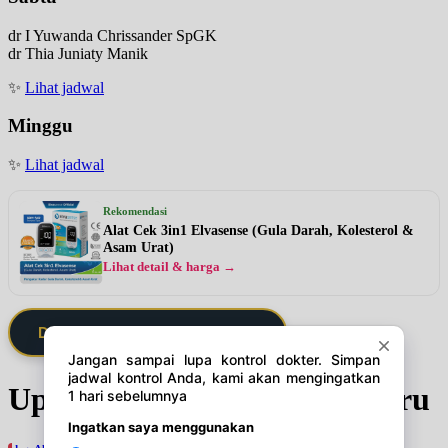
dr I Yuwanda Chrissander SpGK
dr Thia Juniaty Manik
✨
Lihat jadwal
Minggu
✨
Lihat jadwal
Rekomendasi
Alat Cek 3in1 Elvasense (Gula Darah, Kolesterol &
Asam Urat)
Lihat detail & harga →
Daftarkan Saya via Member VIP
Update Jadwal Dokter terbaru