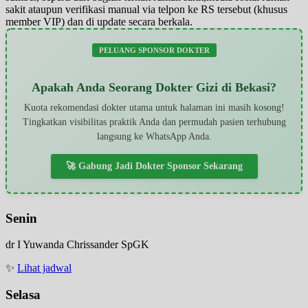
sakit ataupun verifikasi manual via telpon ke RS tersebut (khusus
member VIP) dan di update secara berkala.
PELUANG SPONSOR DOKTER
Apakah Anda Seorang Dokter Gizi di Bekasi?
Kuota rekomendasi dokter utama untuk halaman ini masih kosong!
Tingkatkan visibilitas praktik Anda dan permudah pasien terhubung
langsung ke WhatsApp Anda.
🚀 Gabung Jadi Dokter Sponsor Sekarang
Senin
dr I Yuwanda Chrissander SpGK
✨
Lihat jadwal
Selasa