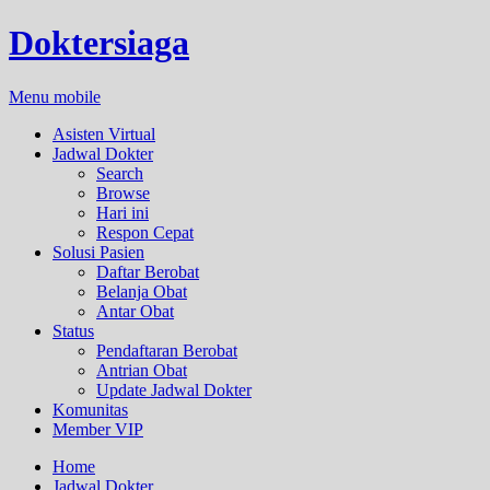
Doktersiaga
Menu mobile
Asisten Virtual
Jadwal Dokter
Search
Browse
Hari ini
Respon Cepat
Solusi Pasien
Daftar Berobat
Belanja Obat
Antar Obat
Status
Pendaftaran Berobat
Antrian Obat
Update Jadwal Dokter
Komunitas
Member VIP
Home
Jadwal Dokter