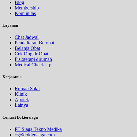
Blog
Membership
Komunitas
Layanan
Chat Jadwal
Pendaftaran Berobat
Belanja Obat
Cek Ongkir Obat
Fisioterapi dirumah
Medical Check Up
Kerjasama
Rumah Sakit
Klinik
Apotek
Lainya
Contact Doktersiaga
PT Siaga Tekno Medika
cs@doktersiaga.com