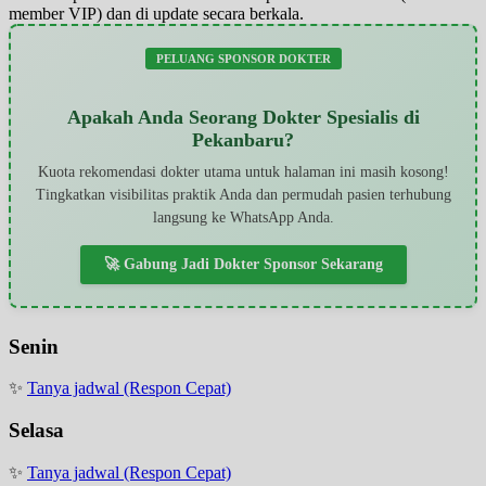
member VIP) dan di update secara berkala.
PELUANG SPONSOR DOKTER
Apakah Anda Seorang Dokter Spesialis di
Pekanbaru?
Kuota rekomendasi dokter utama untuk halaman ini masih kosong!
Tingkatkan visibilitas praktik Anda dan permudah pasien terhubung
langsung ke WhatsApp Anda.
🚀 Gabung Jadi Dokter Sponsor Sekarang
Senin
✨
Tanya jadwal (Respon Cepat)
Selasa
✨
Tanya jadwal (Respon Cepat)