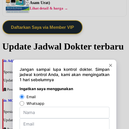
Asam Urat)
Lihat detail & harga →
Daftarkan Saya via Member VIP
Update Jadwal Dokter terbaru
dr. Adji Suprajitno, SpPD
Spesialis: Penyakit Dalam
Update terakhir: 2026-08-07 20:37:59
Pusat Pertamina
dr. MOCHAMAD PASHA, SpPD
Spesialis: Penyakit Dalam
Update terakhir: 2026-08-07 20:35:45
Pusat Pertamina