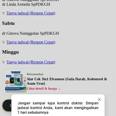
dr Linda Armelia SpPDKGH
✨
Tanya jadwal (Respon Cepat)
Sabtu
dr Ginova Nainggolan SpPDKGH
✨
Tanya jadwal (Respon Cepat)
Minggu
✨
Tanya jadwal (Respon Cepat)
Rekomendasi
Alat Cek 3in1 Elvasense (Gula Darah, Kolesterol &
Asam Urat)
Lihat detail & harga →
Daftarkan Saya via Member VIP