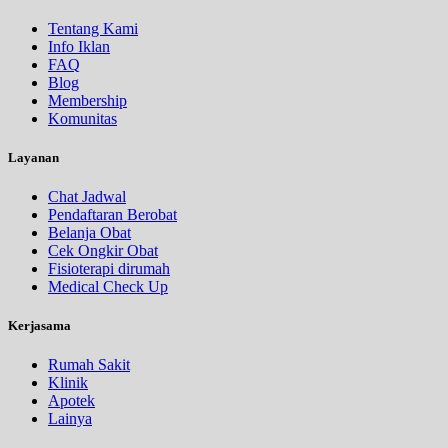
Tentang Kami
Info Iklan
FAQ
Blog
Membership
Komunitas
Layanan
Chat Jadwal
Pendaftaran Berobat
Belanja Obat
Cek Ongkir Obat
Fisioterapi dirumah
Medical Check Up
Kerjasama
Rumah Sakit
Klinik
Apotek
Lainya