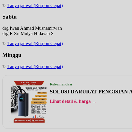
✨
Tanya jadwal (Respon Cepat)
Sabtu
drg Iwan Ahmad Musnamirwan
drg R Sri Mulya Hidayati S
✨
Tanya jadwal (Respon Cepat)
Minggu
✨
Tanya jadwal (Respon Cepat)
Rekomendasi
SOLUSI DARURAT PENGISIAN A
Lihat detail & harga →