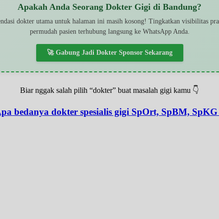
Apakah Anda Seorang Dokter Gigi di Bandung?
dasi dokter utama untuk halaman ini masih kosong! Tingkatkan visibilitas pr
permudah pasien terhubung langsung ke WhatsApp Anda.
🚀 Gabung Jadi Dokter Sponsor Sekarang
Biar nggak salah pilih “dokter” buat masalah gigi kamu 👇
pa bedanya dokter spesialis gigi SpOrt, SpBM, SpKG