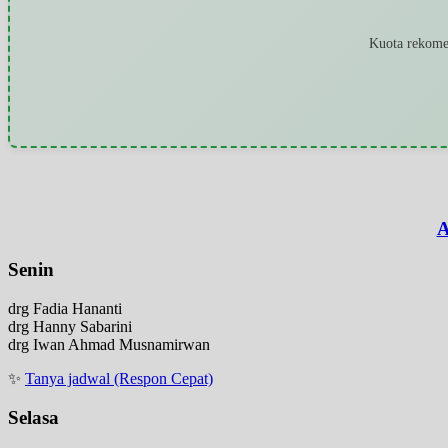
Kuota rekomen
A
Senin
drg Fadia Hananti
drg Hanny Sabarini
drg Iwan Ahmad Musnamirwan
✨
Tanya jadwal (Respon Cepat)
Selasa