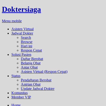
Doktersiaga
Menu mobile
Asisten Virtual
Jadwal Dokter
Search
Browse
Hari ini
Respon Cepat
Solusi Pasien
Daftar Berobat
Belanja Obat
Antar Obat
Asisten Virtual (Respon Cepat)
Status
Pendaftaran Berobat
Antrian Obat
Update Jadwal Dokter
Komunitas
Member VIP
Home