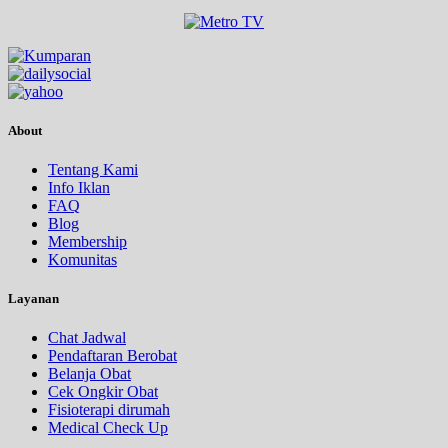
About
Tentang Kami
Info Iklan
FAQ
Blog
Membership
Komunitas
Layanan
Chat Jadwal
Pendaftaran Berobat
Belanja Obat
Cek Ongkir Obat
Fisioterapi dirumah
Medical Check Up