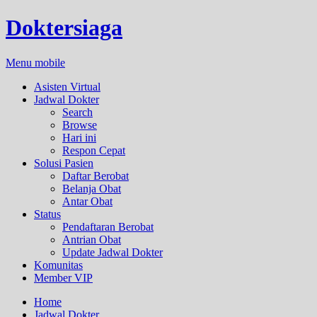
Doktersiaga
Menu mobile
Asisten Virtual
Jadwal Dokter
Search
Browse
Hari ini
Respon Cepat
Solusi Pasien
Daftar Berobat
Belanja Obat
Antar Obat
Status
Pendaftaran Berobat
Antrian Obat
Update Jadwal Dokter
Komunitas
Member VIP
Home
Jadwal Dokter