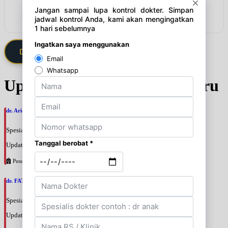
Lihat detail & harga →
Daftarkan Saya via Member VIP
Update Jadwal Dokter terbaru
dr. Ario Baskoro, SpU
Spesialis: Bedah Urologi
Update terakhir: 2026-08-06 18:46:06
Pusat Pertamina
dr. FATAN ABSHARI, SpU
Spesialis: Bedah Urologi
Update terakhir: 2026-08-06 18:42:13