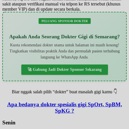
sakit ataupun verifikasi manual via telpon ke RS tersebut (khusus
member VIP) dan di update secara berkala.
PELUANG SPONSOR DOKTER
Apakah Anda Seorang Dokter Gigi di Semarang?
Kuota rekomendasi dokter utama untuk halaman ini masih kosong!
Tingkatkan visibilitas praktik Anda dan permudah pasien terhubung
langsung ke WhatsApp Anda.
🚀 Gabung Jadi Dokter Sponsor Sekarang
Biar nggak salah pilih “dokter” buat masalah gigi kamu 👇
Apa bedanya dokter spesialis gigi SpOrt, SpBM,
SpKG ?
Senin