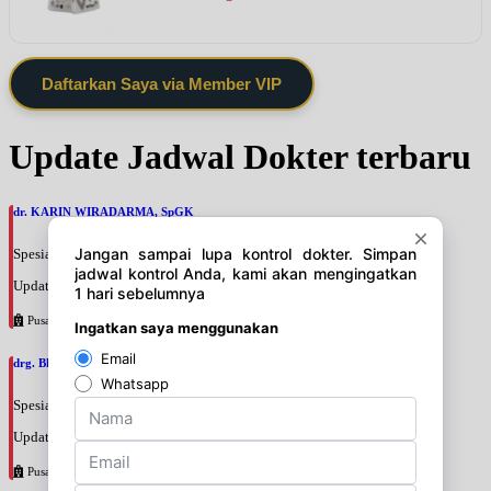
Daftarkan Saya via Member VIP
Update Jadwal Dokter terbaru
dr. KARIN WIRADARMA, SpGK
Spesialis: Gizi
Update terakhir: 2026-08-07 11:46:16
Pusat Pertamina
drg. Bhunga Ayuningtias, SpPros
Spesialis: Gigi
Update terakhir: 2026-08-07 11:28:10
Pusat Pertamina