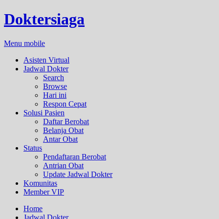
Doktersiaga
Menu mobile
Asisten Virtual
Jadwal Dokter
Search
Browse
Hari ini
Respon Cepat
Solusi Pasien
Daftar Berobat
Belanja Obat
Antar Obat
Status
Pendaftaran Berobat
Antrian Obat
Update Jadwal Dokter
Komunitas
Member VIP
Home
Jadwal Dokter