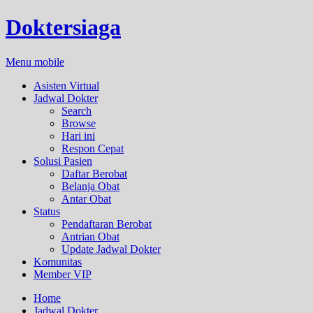
Doktersiaga
Menu mobile
Asisten Virtual
Jadwal Dokter
Search
Browse
Hari ini
Respon Cepat
Solusi Pasien
Daftar Berobat
Belanja Obat
Antar Obat
Status
Pendaftaran Berobat
Antrian Obat
Update Jadwal Dokter
Komunitas
Member VIP
Home
Jadwal Dokter