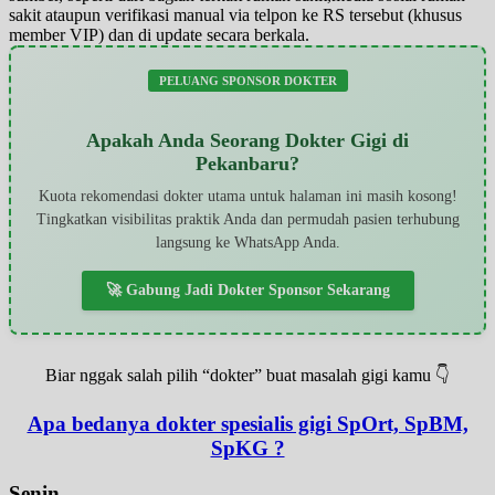
sakit ataupun verifikasi manual via telpon ke RS tersebut (khusus
member VIP) dan di update secara berkala.
PELUANG SPONSOR DOKTER
Apakah Anda Seorang Dokter Gigi di
Pekanbaru?
Kuota rekomendasi dokter utama untuk halaman ini masih kosong!
Tingkatkan visibilitas praktik Anda dan permudah pasien terhubung
langsung ke WhatsApp Anda.
🚀 Gabung Jadi Dokter Sponsor Sekarang
Biar nggak salah pilih “dokter” buat masalah gigi kamu 👇
Apa bedanya dokter spesialis gigi SpOrt, SpBM,
SpKG ?
Senin