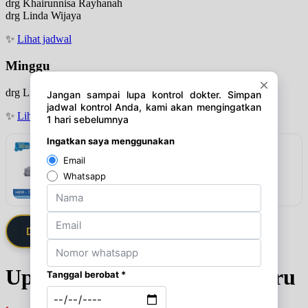
drg Khairunnisa Rayhanah
drg Linda Wijaya
✨
Lihat jadwal
Minggu
drg Linda Wijaya
✨
Lihat jadwal
Rekomendasi
Omron Tensimeter Digital HEM-7124
Lihat detail & harga →
Daftarkan Saya via Member VIP
Update Jadwal Dokter terbaru