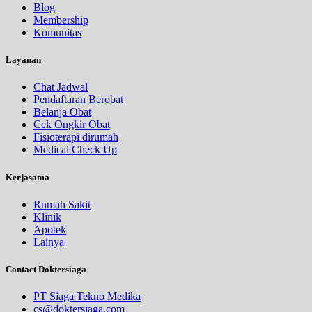
Blog
Membership
Komunitas
Layanan
Chat Jadwal
Pendaftaran Berobat
Belanja Obat
Cek Ongkir Obat
Fisioterapi dirumah
Medical Check Up
Kerjasama
Rumah Sakit
Klinik
Apotek
Lainya
Contact Doktersiaga
PT Siaga Tekno Medika
cs@doktersiaga.com