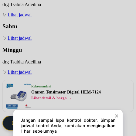
drg Tsabita Adeilina
✨
Lihat jadwal
Sabtu
✨
Lihat jadwal
Minggu
drg Tsabita Adeilina
✨
Lihat jadwal
Rekomendasi
Omron Tensimeter Digital HEM-7124
Lihat detail & harga →
Daftarkan Saya via Member VIP