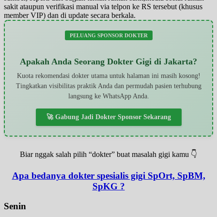
sakit ataupun verifikasi manual via telpon ke RS tersebut (khusus
member VIP) dan di update secara berkala.
PELUANG SPONSOR DOKTER
Apakah Anda Seorang Dokter Gigi di Jakarta?
Kuota rekomendasi dokter utama untuk halaman ini masih kosong!
Tingkatkan visibilitas praktik Anda dan permudah pasien terhubung
langsung ke WhatsApp Anda.
🚀 Gabung Jadi Dokter Sponsor Sekarang
Biar nggak salah pilih “dokter” buat masalah gigi kamu 👇
Apa bedanya dokter spesialis gigi SpOrt, SpBM,
SpKG ?
Senin