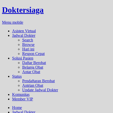
Doktersiaga
Menu mobile
Asisten Virtual
Jadwal Dokter
Search
Browse
Hari ini
Respon Cepat
Solusi Pasien
Daftar Berobat
Belanja Obat
Antar Obat
Status
Pendaftaran Berobat
Antrian Obat
Update Jadwal Dokter
Komunitas
Member VIP
Home
Jadwal Dokter