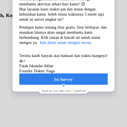
ah, Kolesterol & Asam Urat)