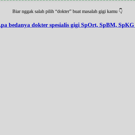
Biar nggak salah pilih “dokter” buat masalah gigi kamu 👇
pa bedanya dokter spesialis gigi SpOrt, SpBM, SpKG