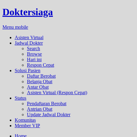
Doktersiaga
Menu mobile
Asisten Virtual
Jadwal Dokter
Search
Browse
Hari ini
Respon Cepat
Solusi Pasien
Daftar Berobat
Belanja Obat
Antar Obat
Asisten Virtual (Respon Cepat)
Status
Pendaftaran Berobat
Antrian Obat
Update Jadwal Dokter
Komunitas
Member VIP
Home