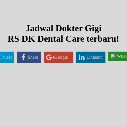
Jadwal Dokter Gigi
RS DK Dental Care terbaru!
What
Tweet
Share
Google+
Linkedin