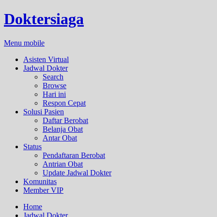
Doktersiaga
Menu mobile
Asisten Virtual
Jadwal Dokter
Search
Browse
Hari ini
Respon Cepat
Solusi Pasien
Daftar Berobat
Belanja Obat
Antar Obat
Status
Pendaftaran Berobat
Antrian Obat
Update Jadwal Dokter
Komunitas
Member VIP
Home
Jadwal Dokter