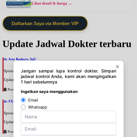
Lihat detail & harga →
Daftarkan Saya via Member VIP
Update Jadwal Dokter terbaru
dr. Ario Baskoro, SpU
Spesialis: Bedah Urologi
Update terakhir: 2026-08-06 18:46:06
Pusat Pertamina
dr. FATAN ABSHARI, SpU
Spesialis: Bedah Urologi
Update terakhir: 2026-08-06 18:42:13
Pusat Pertamina