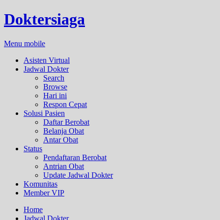
Doktersiaga
Menu mobile
Asisten Virtual
Jadwal Dokter
Search
Browse
Hari ini
Respon Cepat
Solusi Pasien
Daftar Berobat
Belanja Obat
Antar Obat
Status
Pendaftaran Berobat
Antrian Obat
Update Jadwal Dokter
Komunitas
Member VIP
Home
Jadwal Dokter