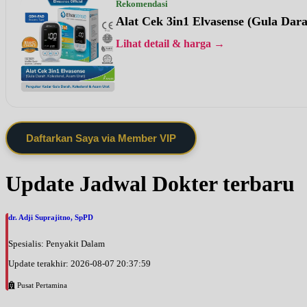
Rekomendasi
Alat Cek 3in1 Elvasense (Gula Dar
Lihat detail & harga →
Daftarkan Saya via Member VIP
Update Jadwal Dokter terbaru
dr. Adji Suprajitno, SpPD
Spesialis: Penyakit Dalam
Update terakhir: 2026-08-07 20:37:59
Pusat Pertamina