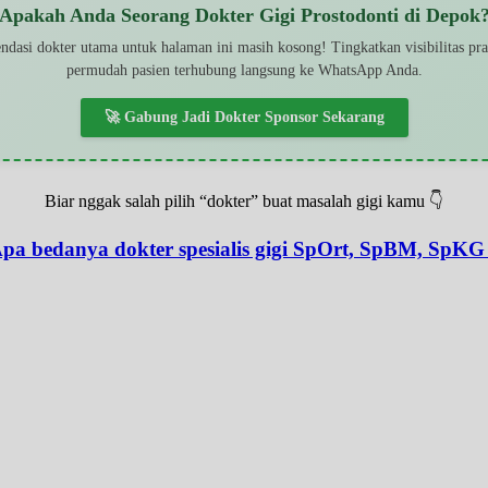
Apakah Anda Seorang Dokter Gigi Prostodonti di Depok
dasi dokter utama untuk halaman ini masih kosong! Tingkatkan visibilitas pr
permudah pasien terhubung langsung ke WhatsApp Anda.
🚀 Gabung Jadi Dokter Sponsor Sekarang
Biar nggak salah pilih “dokter” buat masalah gigi kamu 👇
pa bedanya dokter spesialis gigi SpOrt, SpBM, SpKG