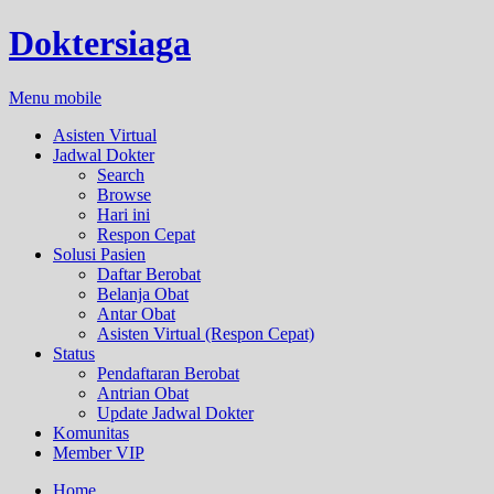
Doktersiaga
Menu mobile
Asisten Virtual
Jadwal Dokter
Search
Browse
Hari ini
Respon Cepat
Solusi Pasien
Daftar Berobat
Belanja Obat
Antar Obat
Asisten Virtual (Respon Cepat)
Status
Pendaftaran Berobat
Antrian Obat
Update Jadwal Dokter
Komunitas
Member VIP
Home