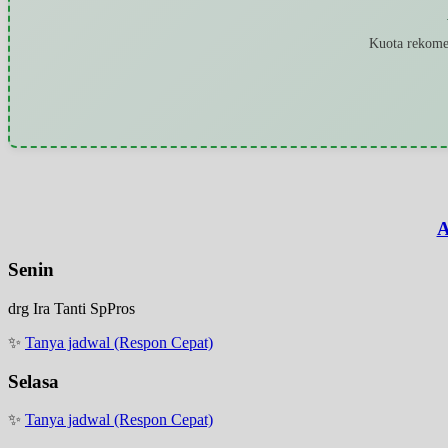
Kuota rekomen
A
Senin
drg Ira Tanti SpPros
✨
Tanya jadwal (Respon Cepat)
Selasa
✨
Tanya jadwal (Respon Cepat)