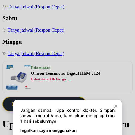
✨
Tanya jadwal (Respon Cepat)
Sabtu
✨
Tanya jadwal (Respon Cepat)
Minggu
✨
Tanya jadwal (Respon Cepat)
Rekomendasi
Omron Tensimeter Digital HEM-7124
Lihat detail & harga →
Daftarkan Saya via Member VIP
Update Jadwal Dokter terbaru