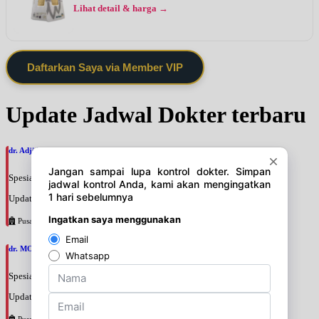
Lihat detail & harga →
Daftarkan Saya via Member VIP
Update Jadwal Dokter terbaru
dr. Adji Suprajitno, SpPD
Spesialis: Penyakit Dalam
Update terakhir: 2026-08-07 20:37:59
Pusat Pertamina
dr. MOCHAMAD PASHA, SpPD
Spesialis: Penyakit Dalam
Update terakhir: 2026-08-07 20:35:45
Pusat Pertamina