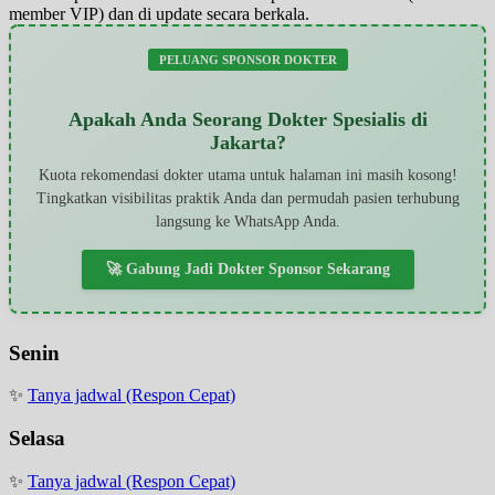
member VIP) dan di update secara berkala.
PELUANG SPONSOR DOKTER
Apakah Anda Seorang Dokter Spesialis di
Jakarta?
Kuota rekomendasi dokter utama untuk halaman ini masih kosong!
Tingkatkan visibilitas praktik Anda dan permudah pasien terhubung
langsung ke WhatsApp Anda.
🚀 Gabung Jadi Dokter Sponsor Sekarang
Senin
✨
Tanya jadwal (Respon Cepat)
Selasa
✨
Tanya jadwal (Respon Cepat)