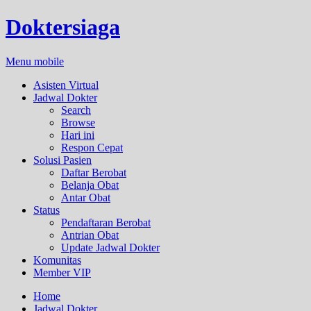
Doktersiaga
Menu mobile
Asisten Virtual
Jadwal Dokter
Search
Browse
Hari ini
Respon Cepat
Solusi Pasien
Daftar Berobat
Belanja Obat
Antar Obat
Status
Pendaftaran Berobat
Antrian Obat
Update Jadwal Dokter
Komunitas
Member VIP
Home
Jadwal Dokter