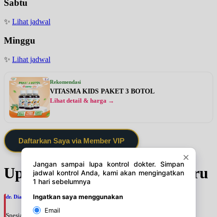
Sabtu
✨
Lihat jadwal
Minggu
✨
Lihat jadwal
Rekomendasi
VITASMA KIDS PAKET 3 BOTOL
Lihat detail & harga →
Daftarkan Saya via Member VIP
Update Jadwal Dokter terbaru
dr. Dian Larasati, SpJP
Spesialis: Jantung