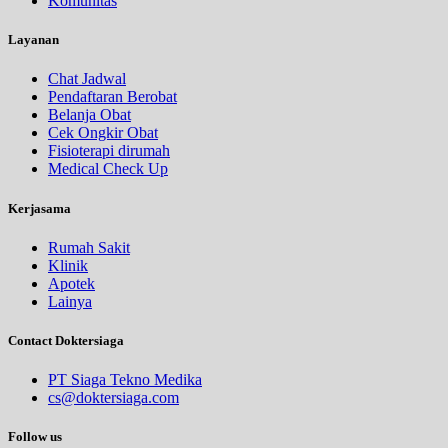
Komunitas
Layanan
Chat Jadwal
Pendaftaran Berobat
Belanja Obat
Cek Ongkir Obat
Fisioterapi dirumah
Medical Check Up
Kerjasama
Rumah Sakit
Klinik
Apotek
Lainya
Contact Doktersiaga
PT Siaga Tekno Medika
cs@doktersiaga.com
Follow us