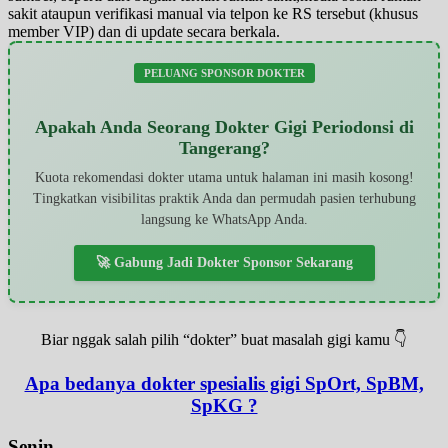
sakit ataupun verifikasi manual via telpon ke RS tersebut (khusus
member VIP) dan di update secara berkala.
PELUANG SPONSOR DOKTER
Apakah Anda Seorang Dokter Gigi Periodonsi di
Tangerang?
Kuota rekomendasi dokter utama untuk halaman ini masih kosong!
Tingkatkan visibilitas praktik Anda dan permudah pasien terhubung
langsung ke WhatsApp Anda.
🚀 Gabung Jadi Dokter Sponsor Sekarang
Biar nggak salah pilih “dokter” buat masalah gigi kamu 👇
Apa bedanya dokter spesialis gigi SpOrt, SpBM,
SpKG ?
Senin