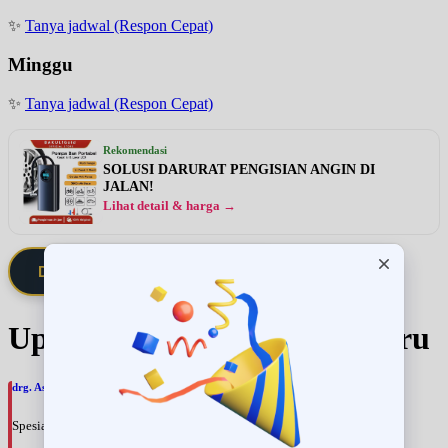
✨
Tanya jadwal (Respon Cepat)
Minggu
✨
Tanya jadwal (Respon Cepat)
Rekomendasi
SOLUSI DARURAT PENGISIAN ANGIN DI
JALAN!
Lihat detail & harga →
Daftarkan Saya via Member VIP
Update Jadwal Dokter terbaru
drg. Astri Hapsari, SpBM
Spesialis: Gigi & Mulut