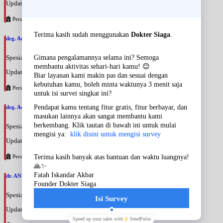
Update terakhir: 2026-08-09 18:38:18
Persahabatan
drg. Arfan Badeges, SpBM
Spesialis: Gigi & Mulut
Update terakhir: 2026-08-09 18:35:24
Persahabatan
drg. Addys Rino Hariar, SpBM
Spesialis: Gigi & Mulut
Update terakhir: 2026-08-09 18:30:30
Persahabatan
dr. ANNA ARIANE, SpPDKR
Spesialis: Penyakit Dalam
Update terakhir: 2026-08-09 17:28:07