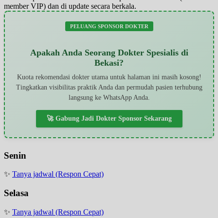
member VIP) dan di update secara berkala.
PELUANG SPONSOR DOKTER
Apakah Anda Seorang Dokter Spesialis di
Bekasi?
Kuota rekomendasi dokter utama untuk halaman ini masih kosong!
Tingkatkan visibilitas praktik Anda dan permudah pasien terhubung
langsung ke WhatsApp Anda.
🚀 Gabung Jadi Dokter Sponsor Sekarang
Senin
✨
Tanya jadwal (Respon Cepat)
Selasa
✨
Tanya jadwal (Respon Cepat)