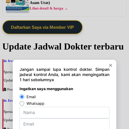
Asam Urat)
Lihat detail & harga →
Daftarkan Saya via Member VIP
Update Jadwal Dokter terbaru
dr. Irvan Adenin, SpOGKFM
Spesialis: Kebidanan & Kandungan
Update terakhir: 2026-08-07 16:10:01
Pusat Pertamina
dr. Erwinsyah Hasyim Harahap, M.Kes
Spesialis: Kebidanan & Kandungan
Update terakhir: 2026-08-07 16:02:11
Pusat Pertamina